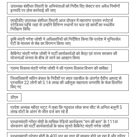
उपाध्यक्ष बंशीधर तिवारी के अभियंताओं को निर्देश दिए सेक्टर वार अवैध निर्माणों
इत्यादि पर ठोस कार्रवाई की जाए
एमडीडीए उपाध्यक्ष बंशीधर तिवारी आज दोपहर में महाराणा प्रताप स्पोर्ट्स
स्टेडियम पहुँचे जहां से उन्होंने विभिन्न स्थानों पर चल रहे कार्यों का स्थलीय
निरीक्षण किया
कृषि मंत्री गणेश जोशी ने अधिकारियों को निर्देशित किया कि प्रदेश में युनिवर्सल
पेटी के माध्यम से सेब का विपणन किया जाए
कैबिनेट मंत्री गणेश जोशी ने पार्टी कार्यकर्ताओं को केंद्र एवं राज्य सरकार की
योजनाओं जनता के बीच ले जाने का आव्हान किया
ग्राम्य विकास मंत्री गणेश जोशी ने की ग्राम्य विकास विभाग की समीक्षा
जिलाधिकारी सविन बंसल के निर्देशों पर सदर तहसील के अंतर्गत दैवीय आपदा से
प्रभावित 22 लोगों को 5.14 लाख की अहैतुक सहायता धनराशि के चेक वितरित
किए गए
डीएम
प्रदेश अध्यक्ष महेंद्र भट्ट ने कहा कि गढ़वाल लोक सभा सीट से अनिल बलूनी 5
लाख वोटों के अंतर से जीत दर्ज कर रहे हैं..
प्रधानमंत्री नरेंद्र मोदी के मासिक रेडियो कार्यक्रम "मन की बात" के 111वां
संस्करण को पार्टी कार्यकर्ताओं के साथ सुनते कैबिनेट मंत्री गणेश जोशी
प्रधानमंत्री नरेन्द्र मोदी के 400 पार का नारा भी साकार होने जा रहा है और नरेंद्र