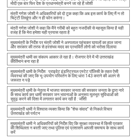
मोदी एक बार फिर देश के प्रधानमंत्री बनने जा रहे हैं:जोशी
मंत्री गणेश जोशी ने अधिकारियों को दो टूक कहा कि अब इस कार्य के लिए मैं न तो
चिट्टी लिखूंगा और न ही फोन करुंगा।
मंत्री गणेश जोशी ने कहा कि मैंने गरीबी को बहुत नजदीकी से महसूस किया है यही
वजह है कि मेरा हमेशा यही प्रयास रहता है
मुख्यमंत्री के निर्देश पर मंत्री जोशी ने अस्पताल पहुंचकर घायलों का हाल जाना
और सरकार की तरफ से हरसंभव मदद का प्रभावित लोगो को भरोसा दिलाया
मुख्यमंत्री धामी का संकल्प आकार ले रहा है। रोजगार देने में भी उत्तराखंड
कीर्तिमान बना रहा है
मुख्यमंत्री धामी के निर्देश : प्राइवेट इंडस्ट्रियल एस्टेट पॉलिसी के तहत ऐसी
व्यवस्था की जाए कि भू-उपयोग परिवर्तन के लिए धारा 143 कराने की अलग से
जरूरत न पड़े
मुख्यमंत्री धामी के नेतृत्व में भाजपा सरकार जनता की सरकार जनता के द्वारा नारे
के साथ कार्य कर धामी सरकार जन भावनाओं के अनुरूप मूलभूत सुविधाओं को
सुदृढ़ करने की दिशा में लगातार कार्य कर रही है : जोशी
मुख्यमंत्री धामी ने विश्वास व्यक्त किया कि “शेफ संवाद” से निकले विचार
उत्तराखंड को पर्यटन
मुख्यमंत्री धामी ने अधिकारियों को निर्देश दिए कि सुरक्षा व्यवस्था में किसी प्रकार
की शिथिलता न बरती जाए तथा पुलिस एवं प्रशासन आपसी समन्वय के साथ कार्य
करें