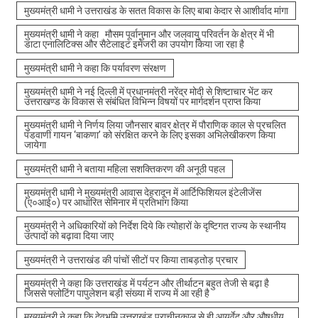
मुख्यमंत्री धामी ने उत्तराखंड के सतत विकास के लिए बाबा केदार से आशीर्वाद मांगा
मुख्यमंत्री धामी ने कहा मौसम पूर्वानुमान और जलवायु परिवर्तन के क्षेत्र में भी
डाटा एनालिटिक्स और सैटेलाइट इमेजरी का उपयोग किया जा रहा है
मुख्यमंत्री धामी ने कहा कि पर्यावरण संरक्षण
मुख्यमंत्री धामी ने नई दिल्ली में प्रधानमंत्री नरेंद्र मोदी से शिष्टाचार भेंट कर
उत्तराखण्ड के विकास से संबंधित विभिन्न विषयों पर मार्गदर्शन प्राप्त किया
मुख्यमंत्री धामी ने निर्णय लिया जौनसार बावर क्षेत्र में पौराणिक काल से प्रचलित
पंडवाणी गायन ‘बाकणा’ को संरक्षित करने के लिए इसका अभिलेखीकरण किया
जायेगा
मुख्यमंत्री धामी ने बताया महिला सशक्तिकरण की अनूठी पहल
मुख्यमंत्री धामी ने मुख्यमंत्री आवास देहरादून में आर्टिफिशियल इंटेलीजेंस
(ए०आई०) पर आधारित सेमिनार में प्रतिभाग किया
मुख्यमंत्री ने अधिकारियों को निर्देश दिये कि त्योहारों के दृष्टिगत राज्य के स्थानीय
उत्पादों को बढ़ावा दिया जाए
मुख्यमंत्री ने उत्तराखंड की पांचों सीटों पर किया ताबड़तोड़ प्रचार
मुख्यमंत्री ने कहा कि उत्तराखंड में पर्यटन और तीर्थाटन बहुत तेजी से बढ़ा है
जिससे फ्लोटिंग पापुलेशन बड़ी संख्या में राज्य में आ रही है
मुख्यमंत्री ने कहा कि देवभूमि उत्तराखंड प्राचीनकाल से ही आयुर्वेद और औषधीय