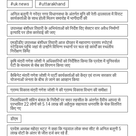
#uk news
#uttarakhand
अनिल बलूनी ने नरेंद्र नगर विधानसभा के अंतर्गत मुनि की रेती-ढालवाला में विराट
कार्यकर्ताओ के साथ होली मिलन समारोह में भागीदारी की
उपाध्यक्ष बंशीधर तिवारी के अभियंताओं को निर्देश दिए सेक्टर वार अवैध निर्माणों
इत्यादि पर ठोस कार्रवाई की जाए
एमडीडीए उपाध्यक्ष बंशीधर तिवारी आज दोपहर में महाराणा प्रताप स्पोर्ट्स
स्टेडियम पहुँचे जहां से उन्होंने विभिन्न स्थानों पर चल रहे कार्यों का स्थलीय
निरीक्षण किया
कृषि मंत्री गणेश जोशी ने अधिकारियों को निर्देशित किया कि प्रदेश में युनिवर्सल
पेटी के माध्यम से सेब का विपणन किया जाए
कैबिनेट मंत्री गणेश जोशी ने पार्टी कार्यकर्ताओं को केंद्र एवं राज्य सरकार की
योजनाओं जनता के बीच ले जाने का आव्हान किया
ग्राम्य विकास मंत्री गणेश जोशी ने की ग्राम्य विकास विभाग की समीक्षा
जिलाधिकारी सविन बंसल के निर्देशों पर सदर तहसील के अंतर्गत दैवीय आपदा से
प्रभावित 22 लोगों को 5.14 लाख की अहैतुक सहायता धनराशि के चेक वितरित
किए गए
डीएम
प्रदेश अध्यक्ष महेंद्र भट्ट ने कहा कि गढ़वाल लोक सभा सीट से अनिल बलूनी 5
लाख वोटों के अंतर से जीत दर्ज कर रहे हैं..