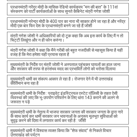
प्रधानमंत्री नरेंद्र मोदी के मासिक रेडियो कार्यक्रम "मन की बात" के 111वां
संस्करण को पार्टी कार्यकर्ताओं के साथ सुनते कैबिनेट मंत्री गणेश जोशी
प्रधानमंत्री नरेन्द्र मोदी के 400 पार का नारा भी साकार होने जा रहा है और नरेंद्र
मोदी एक बार फिर देश के प्रधानमंत्री बनने जा रहे हैं:जोशी
मंत्री गणेश जोशी ने अधिकारियों को दो टूक कहा कि अब इस कार्य के लिए मैं न तो
चिट्टी लिखूंगा और न ही फोन करुंगा।
मंत्री गणेश जोशी ने कहा कि मैंने गरीबी को बहुत नजदीकी से महसूस किया है यही
वजह है कि मेरा हमेशा यही प्रयास रहता है
मुख्यमंत्री के निर्देश पर मंत्री जोशी ने अस्पताल पहुंचकर घायलों का हाल जाना
और सरकार की तरफ से हरसंभव मदद का प्रभावित लोगो को भरोसा दिलाया
मुख्यमंत्री धामी का संकल्प आकार ले रहा है। रोजगार देने में भी उत्तराखंड
कीर्तिमान बना रहा है
मुख्यमंत्री धामी के निर्देश : प्राइवेट इंडस्ट्रियल एस्टेट पॉलिसी के तहत ऐसी
व्यवस्था की जाए कि भू-उपयोग परिवर्तन के लिए धारा 143 कराने की अलग से
जरूरत न पड़े
मुख्यमंत्री धामी के नेतृत्व में भाजपा सरकार जनता की सरकार जनता के द्वारा नारे
के साथ कार्य कर धामी सरकार जन भावनाओं के अनुरूप मूलभूत सुविधाओं को
सुदृढ़ करने की दिशा में लगातार कार्य कर रही है : जोशी
मुख्यमंत्री धामी ने विश्वास व्यक्त किया कि “शेफ संवाद” से निकले विचार
उत्तराखंड को पर्यटन