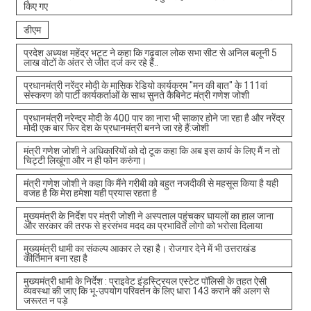
किए गए
डीएम
प्रदेश अध्यक्ष महेंद्र भट्ट ने कहा कि गढ़वाल लोक सभा सीट से अनिल बलूनी 5
लाख वोटों के अंतर से जीत दर्ज कर रहे हैं..
प्रधानमंत्री नरेंद्र मोदी के मासिक रेडियो कार्यक्रम "मन की बात" के 111वां
संस्करण को पार्टी कार्यकर्ताओं के साथ सुनते कैबिनेट मंत्री गणेश जोशी
प्रधानमंत्री नरेन्द्र मोदी के 400 पार का नारा भी साकार होने जा रहा है और नरेंद्र
मोदी एक बार फिर देश के प्रधानमंत्री बनने जा रहे हैं:जोशी
मंत्री गणेश जोशी ने अधिकारियों को दो टूक कहा कि अब इस कार्य के लिए मैं न तो
चिट्टी लिखूंगा और न ही फोन करुंगा।
मंत्री गणेश जोशी ने कहा कि मैंने गरीबी को बहुत नजदीकी से महसूस किया है यही
वजह है कि मेरा हमेशा यही प्रयास रहता है
मुख्यमंत्री के निर्देश पर मंत्री जोशी ने अस्पताल पहुंचकर घायलों का हाल जाना
और सरकार की तरफ से हरसंभव मदद का प्रभावित लोगो को भरोसा दिलाया
मुख्यमंत्री धामी का संकल्प आकार ले रहा है। रोजगार देने में भी उत्तराखंड
कीर्तिमान बना रहा है
मुख्यमंत्री धामी के निर्देश : प्राइवेट इंडस्ट्रियल एस्टेट पॉलिसी के तहत ऐसी
व्यवस्था की जाए कि भू-उपयोग परिवर्तन के लिए धारा 143 कराने की अलग से
जरूरत न पड़े