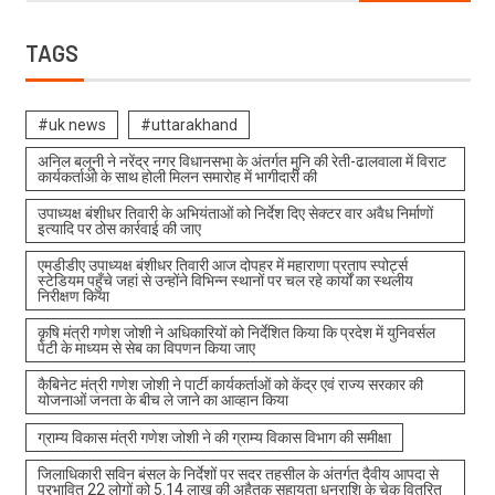
TAGS
#uk news
#uttarakhand
अनिल बलूनी ने नरेंद्र नगर विधानसभा के अंतर्गत मुनि की रेती-ढालवाला में विराट
कार्यकर्ताओ के साथ होली मिलन समारोह में भागीदारी की
उपाध्यक्ष बंशीधर तिवारी के अभियंताओं को निर्देश दिए सेक्टर वार अवैध निर्माणों
इत्यादि पर ठोस कार्रवाई की जाए
एमडीडीए उपाध्यक्ष बंशीधर तिवारी आज दोपहर में महाराणा प्रताप स्पोर्ट्स
स्टेडियम पहुँचे जहां से उन्होंने विभिन्न स्थानों पर चल रहे कार्यों का स्थलीय
निरीक्षण किया
कृषि मंत्री गणेश जोशी ने अधिकारियों को निर्देशित किया कि प्रदेश में युनिवर्सल
पेटी के माध्यम से सेब का विपणन किया जाए
कैबिनेट मंत्री गणेश जोशी ने पार्टी कार्यकर्ताओं को केंद्र एवं राज्य सरकार की
योजनाओं जनता के बीच ले जाने का आव्हान किया
ग्राम्य विकास मंत्री गणेश जोशी ने की ग्राम्य विकास विभाग की समीक्षा
जिलाधिकारी सविन बंसल के निर्देशों पर सदर तहसील के अंतर्गत दैवीय आपदा से
प्रभावित 22 लोगों को 5.14 लाख की अहैतुक सहायता धनराशि के चेक वितरित