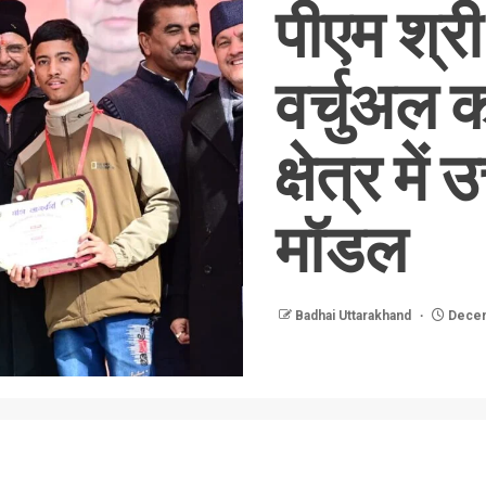
पीएम श्री
वर्चुअल कक
क्षेत्र मे
मॉडल
Badhai Uttarakhand
Decem