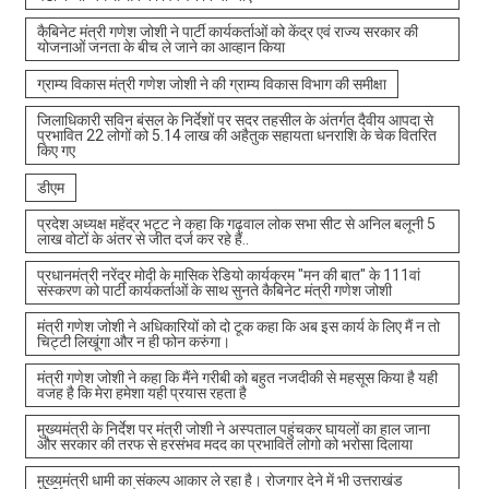
कैबिनेट मंत्री गणेश जोशी ने पार्टी कार्यकर्ताओं को केंद्र एवं राज्य सरकार की
योजनाओं जनता के बीच ले जाने का आव्हान किया
ग्राम्य विकास मंत्री गणेश जोशी ने की ग्राम्य विकास विभाग की समीक्षा
जिलाधिकारी सविन बंसल के निर्देशों पर सदर तहसील के अंतर्गत दैवीय आपदा से
प्रभावित 22 लोगों को 5.14 लाख की अहैतुक सहायता धनराशि के चेक वितरित
किए गए
डीएम
प्रदेश अध्यक्ष महेंद्र भट्ट ने कहा कि गढ़वाल लोक सभा सीट से अनिल बलूनी 5
लाख वोटों के अंतर से जीत दर्ज कर रहे हैं..
प्रधानमंत्री नरेंद्र मोदी के मासिक रेडियो कार्यक्रम "मन की बात" के 111वां
संस्करण को पार्टी कार्यकर्ताओं के साथ सुनते कैबिनेट मंत्री गणेश जोशी
मंत्री गणेश जोशी ने अधिकारियों को दो टूक कहा कि अब इस कार्य के लिए मैं न तो
चिट्टी लिखूंगा और न ही फोन करुंगा।
मंत्री गणेश जोशी ने कहा कि मैंने गरीबी को बहुत नजदीकी से महसूस किया है यही
वजह है कि मेरा हमेशा यही प्रयास रहता है
मुख्यमंत्री के निर्देश पर मंत्री जोशी ने अस्पताल पहुंचकर घायलों का हाल जाना
और सरकार की तरफ से हरसंभव मदद का प्रभावित लोगो को भरोसा दिलाया
मुख्यमंत्री धामी का संकल्प आकार ले रहा है। रोजगार देने में भी उत्तराखंड