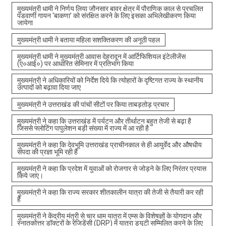
मुख्यमंत्री धामी ने निर्णय लिया जौनसार बावर क्षेत्र में पौराणिक काल से प्रचलित
पंडवाणी गायन ‘बाकणा’ को संरक्षित करने के लिए इसका अभिलेखीकरण किया
जायेगा
मुख्यमंत्री धामी ने बताया महिला सशक्तिकरण की अनूठी पहल
मुख्यमंत्री धामी ने मुख्यमंत्री आवास देहरादून में आर्टिफिशियल इंटेलीजेंस
(ए०आई०) पर आधारित सेमिनार में प्रतिभाग किया
मुख्यमंत्री ने अधिकारियों को निर्देश दिये कि त्योहारों के दृष्टिगत राज्य के स्थानीय
उत्पादों को बढ़ावा दिया जाए
मुख्यमंत्री ने उत्तराखंड की पांचों सीटों पर किया ताबड़तोड़ प्रचार
मुख्यमंत्री ने कहा कि उत्तराखंड में पर्यटन और तीर्थाटन बहुत तेजी से बढ़ा है
जिससे फ्लोटिंग पापुलेशन बड़ी संख्या में राज्य में आ रही है
मुख्यमंत्री ने कहा कि देवभूमि उत्तराखंड प्राचीनकाल से ही आयुर्वेद और औषधीय
संपदा की प्रज्ञा भूमि रही है
मुख्यमंत्री ने कहा कि प्रदेश में युवाओं को रोजगार से जोड़ने के लिए निरंतर प्रयास
किये जाए।
मुख्यमंत्री ने कहा कि राज्य सरकार शीतकालीन यात्रा की तेजी से तैयारी कर रही
है
मुख्यमंत्री ने केंद्रीय मंत्री से चार धाम यात्रा में एम्स के विशेषज्ञों के योगदान और
स्नातकोत्तर डॉक्टरों के रेजिडेंसी (DRP) में यात्रा ड्यूटी सम्मिलित करने के लिए