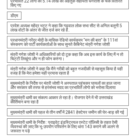
प्रभावित 22 लोगों को 5.14 लाख की अहैतुक सहायता धनराशि के चेक वितरित
किए गए
डीएम
प्रदेश अध्यक्ष महेंद्र भट्ट ने कहा कि गढ़वाल लोक सभा सीट से अनिल बलूनी 5
लाख वोटों के अंतर से जीत दर्ज कर रहे हैं..
प्रधानमंत्री नरेंद्र मोदी के मासिक रेडियो कार्यक्रम "मन की बात" के 111वां
संस्करण को पार्टी कार्यकर्ताओं के साथ सुनते कैबिनेट मंत्री गणेश जोशी
मंत्री गणेश जोशी ने अधिकारियों को दो टूक कहा कि अब इस कार्य के लिए मैं न तो
चिट्टी लिखूंगा और न ही फोन करुंगा।
मंत्री गणेश जोशी ने कहा कि मैंने गरीबी को बहुत नजदीकी से महसूस किया है यही
वजह है कि मेरा हमेशा यही प्रयास रहता है
मुख्यमंत्री के निर्देश पर मंत्री जोशी ने अस्पताल पहुंचकर घायलों का हाल जाना
और सरकार की तरफ से हरसंभव मदद का प्रभावित लोगो को भरोसा दिलाया
मुख्यमंत्री धामी का संकल्प आकार ले रहा है। रोजगार देने में भी उत्तराखंड
कीर्तिमान बना रहा है
मुख्यमंत्री धामी की पहल से तीन वर्षों में 2841 हेक्टेयर जमीन की घेर-बाड़ की गई
मुख्यमंत्री धामी के निर्देश : प्राइवेट इंडस्ट्रियल एस्टेट पॉलिसी के तहत ऐसी
व्यवस्था की जाए कि भू-उपयोग परिवर्तन के लिए धारा 143 कराने की अलग से
जरूरत न पड़े