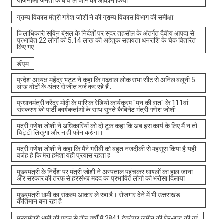
योजनाओं जनता के बीच ले जाने का आव्हान किया
ग्राम्य विकास मंत्री गणेश जोशी ने की ग्राम्य विकास विभाग की समीक्षा
जिलाधिकारी सविन बंसल के निर्देशों पर सदर तहसील के अंतर्गत दैवीय आपदा से
प्रभावित 22 लोगों को 5.14 लाख की अहैतुक सहायता धनराशि के चेक वितरित
किए गए
डीएम
प्रदेश अध्यक्ष महेंद्र भट्ट ने कहा कि गढ़वाल लोक सभा सीट से अनिल बलूनी 5
लाख वोटों के अंतर से जीत दर्ज कर रहे हैं..
प्रधानमंत्री नरेंद्र मोदी के मासिक रेडियो कार्यक्रम "मन की बात" के 111वां
संस्करण को पार्टी कार्यकर्ताओं के साथ सुनते कैबिनेट मंत्री गणेश जोशी
मंत्री गणेश जोशी ने अधिकारियों को दो टूक कहा कि अब इस कार्य के लिए मैं न तो
चिट्टी लिखूंगा और न ही फोन करुंगा।
मंत्री गणेश जोशी ने कहा कि मैंने गरीबी को बहुत नजदीकी से महसूस किया है यही
वजह है कि मेरा हमेशा यही प्रयास रहता है
मुख्यमंत्री के निर्देश पर मंत्री जोशी ने अस्पताल पहुंचकर घायलों का हाल जाना
और सरकार की तरफ से हरसंभव मदद का प्रभावित लोगो को भरोसा दिलाया
मुख्यमंत्री धामी का संकल्प आकार ले रहा है। रोजगार देने में भी उत्तराखंड
कीर्तिमान बना रहा है
मुख्यमंत्री धामी की पहल से तीन वर्षों में 2841 हेक्टेयर जमीन की घेर-बाड़ की गई