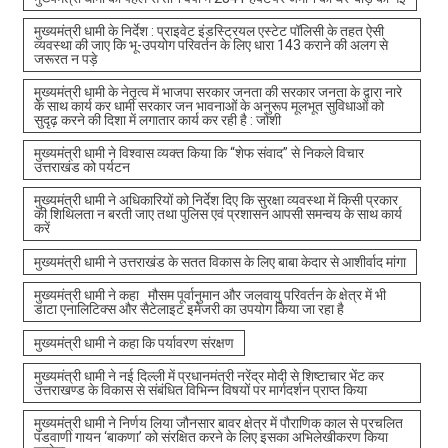
मुख्यमंत्री धामी के निर्देश : प्राइवेट इंडस्ट्रियल एस्टेट पॉलिसी के तहत ऐसी
व्यवस्था की जाए कि भू-उपयोग परिवर्तन के लिए धारा 143 कराने की अलग से
जरूरत न पड़े
मुख्यमंत्री धामी के नेतृत्व में भाजपा सरकार जनता की सरकार जनता के द्वारा नारे
के साथ कार्य कर धामी सरकार जन भावनाओं के अनुरूप मूलभूत सुविधाओं को
सुदृढ़ करने की दिशा में लगातार कार्य कर रही है : जोशी
मुख्यमंत्री धामी ने विश्वास व्यक्त किया कि “शेफ संवाद” से निकले विचार
उत्तराखंड को पर्यटन
मुख्यमंत्री धामी ने अधिकारियों को निर्देश दिए कि सुरक्षा व्यवस्था में किसी प्रकार
की शिथिलता न बरती जाए तथा पुलिस एवं प्रशासन आपसी समन्वय के साथ कार्य
करें
मुख्यमंत्री धामी ने उत्तराखंड के सतत विकास के लिए बाबा केदार से आशीर्वाद मांगा
मुख्यमंत्री धामी ने कहा मौसम पूर्वानुमान और जलवायु परिवर्तन के क्षेत्र में भी
डाटा एनालिटिक्स और सैटेलाइट इमेजरी का उपयोग किया जा रहा है
मुख्यमंत्री धामी ने कहा कि पर्यावरण संरक्षण
मुख्यमंत्री धामी ने नई दिल्ली में प्रधानमंत्री नरेंद्र मोदी से शिष्टाचार भेंट कर
उत्तराखण्ड के विकास से संबंधित विभिन्न विषयों पर मार्गदर्शन प्राप्त किया
मुख्यमंत्री धामी ने निर्णय लिया जौनसार बावर क्षेत्र में पौराणिक काल से प्रचलित
पंडवाणी गायन ‘बाकणा’ को संरक्षित करने के लिए इसका अभिलेखीकरण किया