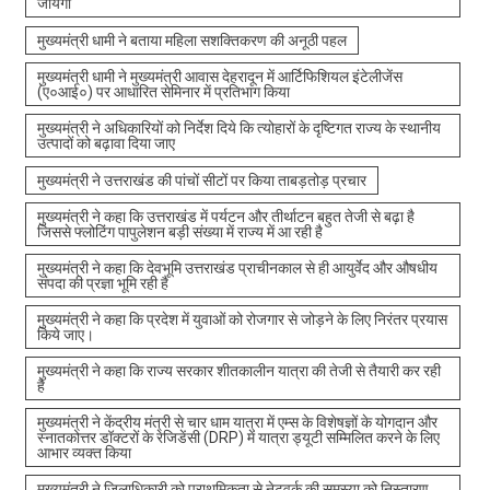
जायेगा
मुख्यमंत्री धामी ने बताया महिला सशक्तिकरण की अनूठी पहल
मुख्यमंत्री धामी ने मुख्यमंत्री आवास देहरादून में आर्टिफिशियल इंटेलीजेंस
(ए०आई०) पर आधारित सेमिनार में प्रतिभाग किया
मुख्यमंत्री ने अधिकारियों को निर्देश दिये कि त्योहारों के दृष्टिगत राज्य के स्थानीय
उत्पादों को बढ़ावा दिया जाए
मुख्यमंत्री ने उत्तराखंड की पांचों सीटों पर किया ताबड़तोड़ प्रचार
मुख्यमंत्री ने कहा कि उत्तराखंड में पर्यटन और तीर्थाटन बहुत तेजी से बढ़ा है
जिससे फ्लोटिंग पापुलेशन बड़ी संख्या में राज्य में आ रही है
मुख्यमंत्री ने कहा कि देवभूमि उत्तराखंड प्राचीनकाल से ही आयुर्वेद और औषधीय
संपदा की प्रज्ञा भूमि रही है
मुख्यमंत्री ने कहा कि प्रदेश में युवाओं को रोजगार से जोड़ने के लिए निरंतर प्रयास
किये जाए।
मुख्यमंत्री ने कहा कि राज्य सरकार शीतकालीन यात्रा की तेजी से तैयारी कर रही
है
मुख्यमंत्री ने केंद्रीय मंत्री से चार धाम यात्रा में एम्स के विशेषज्ञों के योगदान और
स्नातकोत्तर डॉक्टरों के रेजिडेंसी (DRP) में यात्रा ड्यूटी सम्मिलित करने के लिए
आभार व्यक्त किया
मुख्यमंत्री ने जिलाधिकारी को प्राथमिकता से नेटवर्क की समस्या को निस्तारण