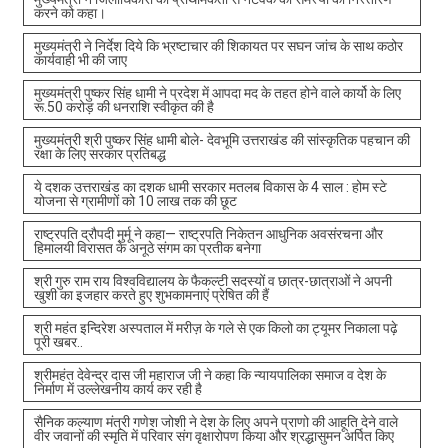
करने को कहा।
मुख्यमंत्री ने निर्देश दिये कि भ्रष्टाचार की शिकायत पर सघन जांच के साथ कठोर
कार्यवाही भी की जाए
मुख्यमंत्री पुष्कर सिंह धामी ने प्रदेश में आपदा मद के तहत होने वाले कार्यो के लिए
रू.50 करोड़ की धनराशि स्वीकृत की है
मुख्यमंत्री श्री पुष्कर सिंह धामी बोले- देवभूमि उत्तराखंड की सांस्कृतिक पहचान की
रक्षा के लिए सरकार प्रतिबद्ध
ये दशक उत्तराखंड का दशक धामी सरकार मतलब विकास के 4 साल : होम स्टे
योजना से ग्रामीणों को 10 लाख तक की छूट
राष्ट्रपति द्रौपदी मुर्मू ने कहा— राष्ट्रपति निकेतन आधुनिक अवसंरचना और
हिमालयी विरासत के अनूठे संगम का प्रतीक बनेगा
श्री गुरु राम राय विश्वविद्यालय के फैकल्टी सदस्यों व छात्र-छात्राओं ने अपनी
खुशी का इजहार करते हुए शुभकामनाएं प्रेषित की हैं
श्री महंत इन्दिरेश अस्पताल में मरीज़ के गले से एक किलो का ट्यूमर निकाला पढ़े
पूरी खबर..
श्रीमहंत देवेन्द्र दास जी महाराज जी ने कहा कि न्यायपालिका समाज व देश के
निर्माण में उल्लेखनीय कार्य कर रही है
सैनिक कल्याण मंत्री गणेश जोशी ने देश के लिए अपने प्राणो की आहूति देने वाले
वीर जवानों की स्मृति में परिवार संग वृक्षारोपण किया और श्रद्धासुमन अर्पित किए