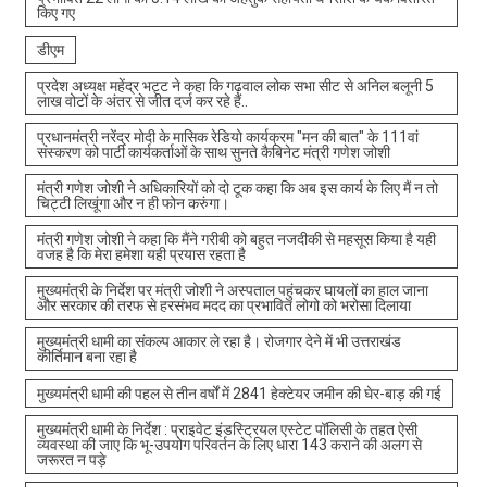
किए गए
डीएम
प्रदेश अध्यक्ष महेंद्र भट्ट ने कहा कि गढ़वाल लोक सभा सीट से अनिल बलूनी 5
लाख वोटों के अंतर से जीत दर्ज कर रहे हैं..
प्रधानमंत्री नरेंद्र मोदी के मासिक रेडियो कार्यक्रम "मन की बात" के 111वां
संस्करण को पार्टी कार्यकर्ताओं के साथ सुनते कैबिनेट मंत्री गणेश जोशी
मंत्री गणेश जोशी ने अधिकारियों को दो टूक कहा कि अब इस कार्य के लिए मैं न तो
चिट्टी लिखूंगा और न ही फोन करुंगा।
मंत्री गणेश जोशी ने कहा कि मैंने गरीबी को बहुत नजदीकी से महसूस किया है यही
वजह है कि मेरा हमेशा यही प्रयास रहता है
मुख्यमंत्री के निर्देश पर मंत्री जोशी ने अस्पताल पहुंचकर घायलों का हाल जाना
और सरकार की तरफ से हरसंभव मदद का प्रभावित लोगो को भरोसा दिलाया
मुख्यमंत्री धामी का संकल्प आकार ले रहा है। रोजगार देने में भी उत्तराखंड
कीर्तिमान बना रहा है
मुख्यमंत्री धामी की पहल से तीन वर्षों में 2841 हेक्टेयर जमीन की घेर-बाड़ की गई
मुख्यमंत्री धामी के निर्देश : प्राइवेट इंडस्ट्रियल एस्टेट पॉलिसी के तहत ऐसी
व्यवस्था की जाए कि भू-उपयोग परिवर्तन के लिए धारा 143 कराने की अलग से
जरूरत न पड़े