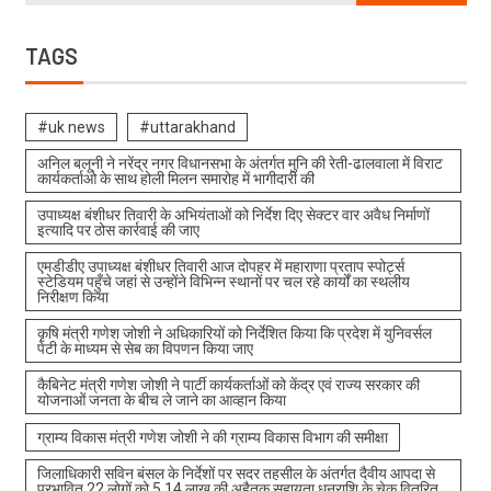
TAGS
#uk news
#uttarakhand
अनिल बलूनी ने नरेंद्र नगर विधानसभा के अंतर्गत मुनि की रेती-ढालवाला में विराट
कार्यकर्ताओ के साथ होली मिलन समारोह में भागीदारी की
उपाध्यक्ष बंशीधर तिवारी के अभियंताओं को निर्देश दिए सेक्टर वार अवैध निर्माणों
इत्यादि पर ठोस कार्रवाई की जाए
एमडीडीए उपाध्यक्ष बंशीधर तिवारी आज दोपहर में महाराणा प्रताप स्पोर्ट्स
स्टेडियम पहुँचे जहां से उन्होंने विभिन्न स्थानों पर चल रहे कार्यों का स्थलीय
निरीक्षण किया
कृषि मंत्री गणेश जोशी ने अधिकारियों को निर्देशित किया कि प्रदेश में युनिवर्सल
पेटी के माध्यम से सेब का विपणन किया जाए
कैबिनेट मंत्री गणेश जोशी ने पार्टी कार्यकर्ताओं को केंद्र एवं राज्य सरकार की
योजनाओं जनता के बीच ले जाने का आव्हान किया
ग्राम्य विकास मंत्री गणेश जोशी ने की ग्राम्य विकास विभाग की समीक्षा
जिलाधिकारी सविन बंसल के निर्देशों पर सदर तहसील के अंतर्गत दैवीय आपदा से
प्रभावित 22 लोगों को 5.14 लाख की अहैतुक सहायता धनराशि के चेक वितरित