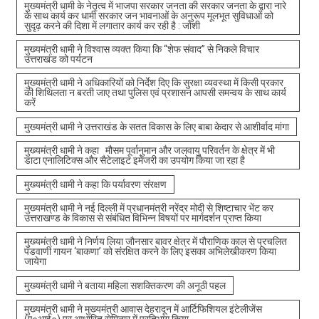
मुख्यमंत्री धामी के नेतृत्व में भाजपा सरकार जनता की सरकार जनता के द्वारा नारे
के साथ कार्य कर धामी सरकार जन भावनाओं के अनुरूप मूलभूत सुविधाओं को
सुदृढ़ करने की दिशा में लगातार कार्य कर रही है : जोशी
मुख्यमंत्री धामी ने विश्वास व्यक्त किया कि “शेफ संवाद” से निकले विचार
उत्तराखंड को पर्यटन
मुख्यमंत्री धामी ने अधिकारियों को निर्देश दिए कि सुरक्षा व्यवस्था में किसी प्रकार
की शिथिलता न बरती जाए तथा पुलिस एवं प्रशासन आपसी समन्वय के साथ कार्य
करें
मुख्यमंत्री धामी ने उत्तराखंड के सतत विकास के लिए बाबा केदार से आशीर्वाद मांगा
मुख्यमंत्री धामी ने कहा मौसम पूर्वानुमान और जलवायु परिवर्तन के क्षेत्र में भी
डाटा एनालिटिक्स और सैटेलाइट इमेजरी का उपयोग किया जा रहा है
मुख्यमंत्री धामी ने कहा कि पर्यावरण संरक्षण
मुख्यमंत्री धामी ने नई दिल्ली में प्रधानमंत्री नरेंद्र मोदी से शिष्टाचार भेंट कर
उत्तराखण्ड के विकास से संबंधित विभिन्न विषयों पर मार्गदर्शन प्राप्त किया
मुख्यमंत्री धामी ने निर्णय लिया जौनसार बावर क्षेत्र में पौराणिक काल से प्रचलित
पंडवाणी गायन ‘बाकणा’ को संरक्षित करने के लिए इसका अभिलेखीकरण किया
जायेगा
मुख्यमंत्री धामी ने बताया महिला सशक्तिकरण की अनूठी पहल
मुख्यमंत्री धामी ने मुख्यमंत्री आवास देहरादून में आर्टिफिशियल इंटेलीजेंस
(ए०आई०) पर आधारित सेमिनार में प्रतिभाग किया