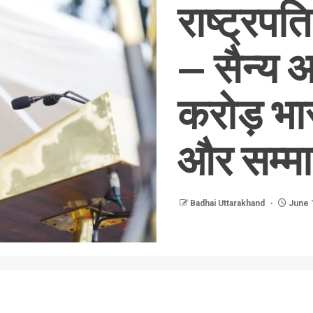
राष्ट्रपति
— सैन्य 
करोड़ भार
और सम्मान
Badhai Uttarakhand
June 