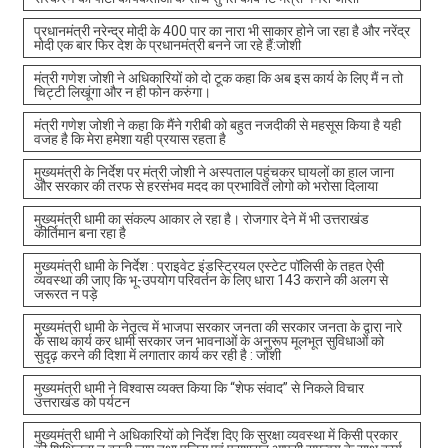
प्रधानमंत्री नरेन्द्र मोदी के 400 पार का नारा भी साकार होने जा रहा है और नरेंद्र
मोदी एक बार फिर देश के प्रधानमंत्री बनने जा रहे हैं:जोशी
मंत्री गणेश जोशी ने अधिकारियों को दो टूक कहा कि अब इस कार्य के लिए मैं न तो
चिट्टी लिखूंगा और न ही फोन करुंगा।
मंत्री गणेश जोशी ने कहा कि मैंने गरीबी को बहुत नजदीकी से महसूस किया है यही
वजह है कि मेरा हमेशा यही प्रयास रहता है
मुख्यमंत्री के निर्देश पर मंत्री जोशी ने अस्पताल पहुंचकर घायलों का हाल जाना
और सरकार की तरफ से हरसंभव मदद का प्रभावित लोगो को भरोसा दिलाया
मुख्यमंत्री धामी का संकल्प आकार ले रहा है। रोजगार देने में भी उत्तराखंड
कीर्तिमान बना रहा है
मुख्यमंत्री धामी के निर्देश : प्राइवेट इंडस्ट्रियल एस्टेट पॉलिसी के तहत ऐसी
व्यवस्था की जाए कि भू-उपयोग परिवर्तन के लिए धारा 143 कराने की अलग से
जरूरत न पड़े
मुख्यमंत्री धामी के नेतृत्व में भाजपा सरकार जनता की सरकार जनता के द्वारा नारे
के साथ कार्य कर धामी सरकार जन भावनाओं के अनुरूप मूलभूत सुविधाओं को
सुदृढ़ करने की दिशा में लगातार कार्य कर रही है : जोशी
मुख्यमंत्री धामी ने विश्वास व्यक्त किया कि “शेफ संवाद” से निकले विचार
उत्तराखंड को पर्यटन
मुख्यमंत्री धामी ने अधिकारियों को निर्देश दिए कि सुरक्षा व्यवस्था में किसी प्रकार