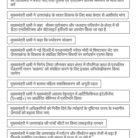
की शिथिलता न बरती जाए तथा पुलिस एवं प्रशासन आपसी समन्वय के साथ कार्य
करें
मुख्यमंत्री धामी ने उत्तराखंड के सतत विकास के लिए बाबा केदार से आशीर्वाद मांगा
मुख्यमंत्री धामी ने कहा मौसम पूर्वानुमान और जलवायु परिवर्तन के क्षेत्र में भी
डाटा एनालिटिक्स और सैटेलाइट इमेजरी का उपयोग किया जा रहा है
मुख्यमंत्री धामी ने कहा कि पर्यावरण संरक्षण
मुख्यमंत्री धामी ने नई दिल्ली में प्रधानमंत्री नरेंद्र मोदी से शिष्टाचार भेंट कर
उत्तराखण्ड के विकास से संबंधित विभिन्न विषयों पर मार्गदर्शन प्राप्त किया
मुख्यमंत्री धामी ने निर्णय लिया जौनसार बावर क्षेत्र में पौराणिक काल से प्रचलित
पंडवाणी गायन ‘बाकणा’ को संरक्षित करने के लिए इसका अभिलेखीकरण किया
जायेगा
मुख्यमंत्री धामी ने बताया महिला सशक्तिकरण की अनूठी पहल
मुख्यमंत्री धामी ने मुख्यमंत्री आवास देहरादून में आर्टिफिशियल इंटेलीजेंस
(ए०आई०) पर आधारित सेमिनार में प्रतिभाग किया
मुख्यमंत्री ने अधिकारियों को निर्देश दिये कि त्योहारों के दृष्टिगत राज्य के स्थानीय
उत्पादों को बढ़ावा दिया जाए
मुख्यमंत्री ने उत्तराखंड की पांचों सीटों पर किया ताबड़तोड़ प्रचार
मुख्यमंत्री ने कहा कि उत्तराखंड में पर्यटन और तीर्थाटन बहुत तेजी से बढ़ा है
जिससे फ्लोटिंग पापुलेशन बड़ी संख्या में राज्य में आ रही है