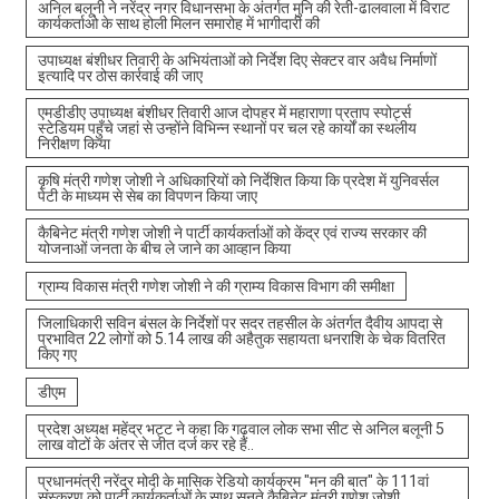
अनिल बलूनी ने नरेंद्र नगर विधानसभा के अंतर्गत मुनि की रेती-ढालवाला में विराट
कार्यकर्ताओ के साथ होली मिलन समारोह में भागीदारी की
उपाध्यक्ष बंशीधर तिवारी के अभियंताओं को निर्देश दिए सेक्टर वार अवैध निर्माणों
इत्यादि पर ठोस कार्रवाई की जाए
एमडीडीए उपाध्यक्ष बंशीधर तिवारी आज दोपहर में महाराणा प्रताप स्पोर्ट्स
स्टेडियम पहुँचे जहां से उन्होंने विभिन्न स्थानों पर चल रहे कार्यों का स्थलीय
निरीक्षण किया
कृषि मंत्री गणेश जोशी ने अधिकारियों को निर्देशित किया कि प्रदेश में युनिवर्सल
पेटी के माध्यम से सेब का विपणन किया जाए
कैबिनेट मंत्री गणेश जोशी ने पार्टी कार्यकर्ताओं को केंद्र एवं राज्य सरकार की
योजनाओं जनता के बीच ले जाने का आव्हान किया
ग्राम्य विकास मंत्री गणेश जोशी ने की ग्राम्य विकास विभाग की समीक्षा
जिलाधिकारी सविन बंसल के निर्देशों पर सदर तहसील के अंतर्गत दैवीय आपदा से
प्रभावित 22 लोगों को 5.14 लाख की अहैतुक सहायता धनराशि के चेक वितरित
किए गए
डीएम
प्रदेश अध्यक्ष महेंद्र भट्ट ने कहा कि गढ़वाल लोक सभा सीट से अनिल बलूनी 5
लाख वोटों के अंतर से जीत दर्ज कर रहे हैं..
प्रधानमंत्री नरेंद्र मोदी के मासिक रेडियो कार्यक्रम "मन की बात" के 111वां
संस्करण को पार्टी कार्यकर्ताओं के साथ सुनते कैबिनेट मंत्री गणेश जोशी