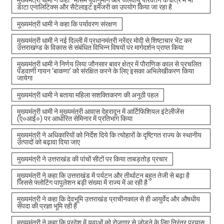
मुख्यमंत्री धामी ने कहा मौसम पूर्वानुमान और जलवायु परिवर्तन के क्षेत्र में भी
डाटा एनालिटिक्स और सैटेलाइट इमेजरी का उपयोग किया जा रहा है
मुख्यमंत्री धामी ने कहा कि पर्यावरण संरक्षण
मुख्यमंत्री धामी ने नई दिल्ली में प्रधानमंत्री नरेंद्र मोदी से शिष्टाचार भेंट कर
उत्तराखण्ड के विकास से संबंधित विभिन्न विषयों पर मार्गदर्शन प्राप्त किया
मुख्यमंत्री धामी ने निर्णय लिया जौनसार बावर क्षेत्र में पौराणिक काल से प्रचलित
पंडवाणी गायन ‘बाकणा’ को संरक्षित करने के लिए इसका अभिलेखीकरण किया
जायेगा
मुख्यमंत्री धामी ने बताया महिला सशक्तिकरण की अनूठी पहल
मुख्यमंत्री धामी ने मुख्यमंत्री आवास देहरादून में आर्टिफिशियल इंटेलीजेंस
(ए०आई०) पर आधारित सेमिनार में प्रतिभाग किया
मुख्यमंत्री ने अधिकारियों को निर्देश दिये कि त्योहारों के दृष्टिगत राज्य के स्थानीय
उत्पादों को बढ़ावा दिया जाए
मुख्यमंत्री ने उत्तराखंड की पांचों सीटों पर किया ताबड़तोड़ प्रचार
मुख्यमंत्री ने कहा कि उत्तराखंड में पर्यटन और तीर्थाटन बहुत तेजी से बढ़ा है
जिससे फ्लोटिंग पापुलेशन बड़ी संख्या में राज्य में आ रही है
मुख्यमंत्री ने कहा कि देवभूमि उत्तराखंड प्राचीनकाल से ही आयुर्वेद और औषधीय
संपदा की प्रज्ञा भूमि रही है
मुख्यमंत्री ने कहा कि प्रदेश में युवाओं को रोजगार से जोड़ने के लिए निरंतर प्रयास