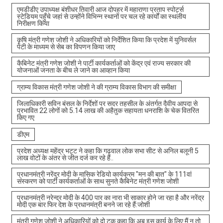
एमडीडीए उपाध्यक्ष बंशीधर तिवारी आज दोपहर में महाराणा प्रताप स्पोर्ट्स
स्टेडियम पहुँचे जहां से उन्होंने विभिन्न स्थानों पर चल रहे कार्यों का स्थलीय
निरीक्षण किया
कृषि मंत्री गणेश जोशी ने अधिकारियों को निर्देशित किया कि प्रदेश में युनिवर्सल
पेटी के माध्यम से सेब का विपणन किया जाए
कैबिनेट मंत्री गणेश जोशी ने पार्टी कार्यकर्ताओं को केंद्र एवं राज्य सरकार की
योजनाओं जनता के बीच ले जाने का आव्हान किया
ग्राम्य विकास मंत्री गणेश जोशी ने की ग्राम्य विकास विभाग की समीक्षा
जिलाधिकारी सविन बंसल के निर्देशों पर सदर तहसील के अंतर्गत दैवीय आपदा से
प्रभावित 22 लोगों को 5.14 लाख की अहैतुक सहायता धनराशि के चेक वितरित
किए गए
डीएम
प्रदेश अध्यक्ष महेंद्र भट्ट ने कहा कि गढ़वाल लोक सभा सीट से अनिल बलूनी 5
लाख वोटों के अंतर से जीत दर्ज कर रहे हैं..
प्रधानमंत्री नरेंद्र मोदी के मासिक रेडियो कार्यक्रम "मन की बात" के 111वां
संस्करण को पार्टी कार्यकर्ताओं के साथ सुनते कैबिनेट मंत्री गणेश जोशी
प्रधानमंत्री नरेन्द्र मोदी के 400 पार का नारा भी साकार होने जा रहा है और नरेंद्र
मोदी एक बार फिर देश के प्रधानमंत्री बनने जा रहे हैं:जोशी
मंत्री गणेश जोशी ने अधिकारियों को दो टूक कहा कि अब इस कार्य के लिए मैं न तो