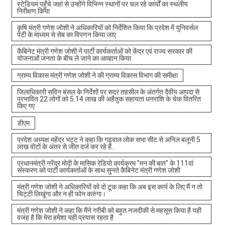
स्टेडियम पहुँचे जहां से उन्होंने विभिन्न स्थानों पर चल रहे कार्यों का स्थलीय
निरीक्षण किया
कृषि मंत्री गणेश जोशी ने अधिकारियों को निर्देशित किया कि प्रदेश में युनिवर्सल
पेटी के माध्यम से सेब का विपणन किया जाए
कैबिनेट मंत्री गणेश जोशी ने पार्टी कार्यकर्ताओं को केंद्र एवं राज्य सरकार की
योजनाओं जनता के बीच ले जाने का आव्हान किया
ग्राम्य विकास मंत्री गणेश जोशी ने की ग्राम्य विकास विभाग की समीक्षा
जिलाधिकारी सविन बंसल के निर्देशों पर सदर तहसील के अंतर्गत दैवीय आपदा से
प्रभावित 22 लोगों को 5.14 लाख की अहैतुक सहायता धनराशि के चेक वितरित
किए गए
डीएम
प्रदेश अध्यक्ष महेंद्र भट्ट ने कहा कि गढ़वाल लोक सभा सीट से अनिल बलूनी 5
लाख वोटों के अंतर से जीत दर्ज कर रहे हैं..
प्रधानमंत्री नरेंद्र मोदी के मासिक रेडियो कार्यक्रम "मन की बात" के 111वां
संस्करण को पार्टी कार्यकर्ताओं के साथ सुनते कैबिनेट मंत्री गणेश जोशी
मंत्री गणेश जोशी ने अधिकारियों को दो टूक कहा कि अब इस कार्य के लिए मैं न तो
चिट्टी लिखूंगा और न ही फोन करुंगा।
मंत्री गणेश जोशी ने कहा कि मैंने गरीबी को बहुत नजदीकी से महसूस किया है यही
वजह है कि मेरा हमेशा यही प्रयास रहता है