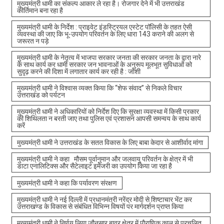
मुख्यमंत्री धामी का संकल्प आकार ले रहा है। रोजगार देने में भी उत्तराखंड
कीर्तिमान बना रहा है
मुख्यमंत्री धामी के निर्देश : प्राइवेट इंडस्ट्रियल एस्टेट पॉलिसी के तहत ऐसी
व्यवस्था की जाए कि भू-उपयोग परिवर्तन के लिए धारा 143 कराने की अलग से
जरूरत न पड़े
मुख्यमंत्री धामी के नेतृत्व में भाजपा सरकार जनता की सरकार जनता के द्वारा नारे
के साथ कार्य कर धामी सरकार जन भावनाओं के अनुरूप मूलभूत सुविधाओं को
सुदृढ़ करने की दिशा में लगातार कार्य कर रही है : जोशी
मुख्यमंत्री धामी ने विश्वास व्यक्त किया कि “शेफ संवाद” से निकले विचार
उत्तराखंड को पर्यटन
मुख्यमंत्री धामी ने अधिकारियों को निर्देश दिए कि सुरक्षा व्यवस्था में किसी प्रकार
की शिथिलता न बरती जाए तथा पुलिस एवं प्रशासन आपसी समन्वय के साथ कार्य
करें
मुख्यमंत्री धामी ने उत्तराखंड के सतत विकास के लिए बाबा केदार से आशीर्वाद मांगा
मुख्यमंत्री धामी ने कहा मौसम पूर्वानुमान और जलवायु परिवर्तन के क्षेत्र में भी
डाटा एनालिटिक्स और सैटेलाइट इमेजरी का उपयोग किया जा रहा है
मुख्यमंत्री धामी ने कहा कि पर्यावरण संरक्षण
मुख्यमंत्री धामी ने नई दिल्ली में प्रधानमंत्री नरेंद्र मोदी से शिष्टाचार भेंट कर
उत्तराखण्ड के विकास से संबंधित विभिन्न विषयों पर मार्गदर्शन प्राप्त किया
मुख्यमंत्री धामी ने निर्णय लिया जौनसार बावर क्षेत्र में पौराणिक काल से प्रचलित