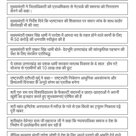
मुख्यमंत्री ने जिलाधिकारी को प्राथमिकता से नेटवर्क की समस्या को निस्तारण
करने को कहा।
मुख्यमंत्री ने निर्देश दिये कि भ्रष्टाचार की शिकायत पर सघन जांच के साथ कठोर
कार्यवाही भी की जाए
मुख्यमंत्री पुष्कर सिंह धामी ने प्रदेश में आपदा मद के तहत होने वाले कार्यो के लिए
रू.50 करोड़ की धनराशि स्वीकृत की है
मुख्यमंत्री श्री पुष्कर सिंह धामी बोले- देवभूमि उत्तराखंड की सांस्कृतिक पहचान की
रक्षा के लिए सरकार प्रतिबद्ध
ये दशक उत्तराखंड का दशक धामी सरकार मतलब विकास के 4 साल : होम स्टे
योजना से ग्रामीणों को 10 लाख तक की छूट
राष्ट्रपति द्रौपदी मुर्मू ने कहा— राष्ट्रपति निकेतन आधुनिक अवसंरचना और
हिमालयी विरासत के अनूठे संगम का प्रतीक बनेगा
श्री गुरु राम राय विश्वविद्यालय के फैकल्टी सदस्यों व छात्र-छात्राओं ने अपनी
खुशी का इजहार करते हुए शुभकामनाएं प्रेषित की हैं
श्री महंत इन्दिरेश अस्पताल में मरीज़ के गले से एक किलो का ट्यूमर निकाला पढ़े
पूरी खबर..
श्रीमहंत देवेन्द्र दास जी महाराज जी ने कहा कि न्यायपालिका समाज व देश के
निर्माण में उल्लेखनीय कार्य कर रही है
सैनिक कल्याण मंत्री गणेश जोशी ने देश के लिए अपने प्राणो की आहूति देने वाले