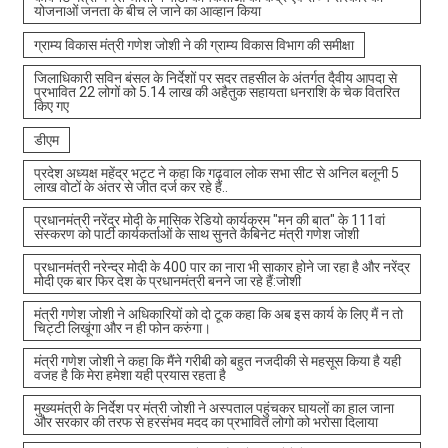
योजनाओं जनता के बीच ले जाने का आव्हान किया
ग्राम्य विकास मंत्री गणेश जोशी ने की ग्राम्य विकास विभाग की समीक्षा
जिलाधिकारी सविन बंसल के निर्देशों पर सदर तहसील के अंतर्गत दैवीय आपदा से
प्रभावित 22 लोगों को 5.14 लाख की अहैतुक सहायता धनराशि के चेक वितरित
किए गए
डीएम
प्रदेश अध्यक्ष महेंद्र भट्ट ने कहा कि गढ़वाल लोक सभा सीट से अनिल बलूनी 5
लाख वोटों के अंतर से जीत दर्ज कर रहे हैं..
प्रधानमंत्री नरेंद्र मोदी के मासिक रेडियो कार्यक्रम "मन की बात" के 111वां
संस्करण को पार्टी कार्यकर्ताओं के साथ सुनते कैबिनेट मंत्री गणेश जोशी
प्रधानमंत्री नरेन्द्र मोदी के 400 पार का नारा भी साकार होने जा रहा है और नरेंद्र
मोदी एक बार फिर देश के प्रधानमंत्री बनने जा रहे हैं:जोशी
मंत्री गणेश जोशी ने अधिकारियों को दो टूक कहा कि अब इस कार्य के लिए मैं न तो
चिट्टी लिखूंगा और न ही फोन करुंगा।
मंत्री गणेश जोशी ने कहा कि मैंने गरीबी को बहुत नजदीकी से महसूस किया है यही
वजह है कि मेरा हमेशा यही प्रयास रहता है
मुख्यमंत्री के निर्देश पर मंत्री जोशी ने अस्पताल पहुंचकर घायलों का हाल जाना
और सरकार की तरफ से हरसंभव मदद का प्रभावित लोगो को भरोसा दिलाया