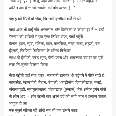
“सेवा वहीं पूरी होती है, जहाँ पथ सबसे कठिन हो। और पहाड़, वो
कठिन पथ है — जो समर्पण की माँग करता है।”
पहाड़ को मिली वो सेवा, जिसकी प्रतीक्षा वर्षों से थी
जहां आज भी कई गाँव अस्पताल और विशेषज्ञों से कोसों दूर हैं — वहाँ
गैरसैंण की वादियों में एक ऐसा शिविर सजा, जहाँ पहुँचे:
कैंसर, हृदय, न्यूरो, महिला, बाल, मानसिक, नेत्र, त्वचा, हड्डी, दंत,
ईएनटी, फिजियो चिकित्सा के वरिष्ठ विशेषज्ञ
साथ ही ईसीजी, ब्लड शुगर, बीपी जांच और आवश्यक दवाओं का पूरी
तरह निःशुल्क वितरण किया
सेवा पहुँची वहाँ तक, जहा.. सरकारी डॉक्टर भी पहुंचने में पीछे रहते हैं..
सारकोट, मेहलचौरी, मैठान, पंचाली, भराड़ीसैंण, दिवालीखाल, मलई,
जंगलचट्टी, नागचुलाखाल, पांडवखाल (कुमाऊं) जैसे अनेक दुर्गम गांवों
से लोग आए — और पहली बार अपने दर्द की सही जांच व इलाज पाकर
भावुक हो उठे।
एक बुजुर्ग महिला की आंखें नम थीं जब उसने कहा: