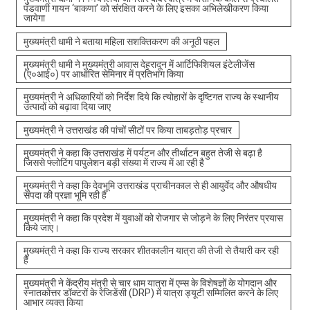
पंडवाणी गायन ‘बाकणा’ को संरक्षित करने के लिए इसका अभिलेखीकरण किया
जायेगा
मुख्यमंत्री धामी ने बताया महिला सशक्तिकरण की अनूठी पहल
मुख्यमंत्री धामी ने मुख्यमंत्री आवास देहरादून में आर्टिफिशियल इंटेलीजेंस
(ए०आई०) पर आधारित सेमिनार में प्रतिभाग किया
मुख्यमंत्री ने अधिकारियों को निर्देश दिये कि त्योहारों के दृष्टिगत राज्य के स्थानीय
उत्पादों को बढ़ावा दिया जाए
मुख्यमंत्री ने उत्तराखंड की पांचों सीटों पर किया ताबड़तोड़ प्रचार
मुख्यमंत्री ने कहा कि उत्तराखंड में पर्यटन और तीर्थाटन बहुत तेजी से बढ़ा है
जिससे फ्लोटिंग पापुलेशन बड़ी संख्या में राज्य में आ रही है
मुख्यमंत्री ने कहा कि देवभूमि उत्तराखंड प्राचीनकाल से ही आयुर्वेद और औषधीय
संपदा की प्रज्ञा भूमि रही है
मुख्यमंत्री ने कहा कि प्रदेश में युवाओं को रोजगार से जोड़ने के लिए निरंतर प्रयास
किये जाए।
मुख्यमंत्री ने कहा कि राज्य सरकार शीतकालीन यात्रा की तेजी से तैयारी कर रही
है
मुख्यमंत्री ने केंद्रीय मंत्री से चार धाम यात्रा में एम्स के विशेषज्ञों के योगदान और
स्नातकोत्तर डॉक्टरों के रेजिडेंसी (DRP) में यात्रा ड्यूटी सम्मिलित करने के लिए
आभार व्यक्त किया