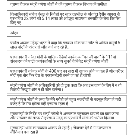
ग्राम्य विकास मंत्री गणेश जोशी ने की ग्राम्य विकास विभाग की समीक्षा
जिलाधिकारी सविन बंसल के निर्देशों पर सदर तहसील के अंतर्गत दैवीय आपदा से
प्रभावित 22 लोगों को 5.14 लाख की अहैतुक सहायता धनराशि के चेक वितरित
किए गए
डीएम
प्रदेश अध्यक्ष महेंद्र भट्ट ने कहा कि गढ़वाल लोक सभा सीट से अनिल बलूनी 5
लाख वोटों के अंतर से जीत दर्ज कर रहे हैं..
प्रधानमंत्री नरेंद्र मोदी के मासिक रेडियो कार्यक्रम "मन की बात" के 111वां
संस्करण को पार्टी कार्यकर्ताओं के साथ सुनते कैबिनेट मंत्री गणेश जोशी
प्रधानमंत्री नरेन्द्र मोदी के 400 पार का नारा भी साकार होने जा रहा है और नरेंद्र
मोदी एक बार फिर देश के प्रधानमंत्री बनने जा रहे हैं:जोशी
मंत्री गणेश जोशी ने अधिकारियों को दो टूक कहा कि अब इस कार्य के लिए मैं न तो
चिट्टी लिखूंगा और न ही फोन करुंगा।
मंत्री गणेश जोशी ने कहा कि मैंने गरीबी को बहुत नजदीकी से महसूस किया है यही
वजह है कि मेरा हमेशा यही प्रयास रहता है
मुख्यमंत्री के निर्देश पर मंत्री जोशी ने अस्पताल पहुंचकर घायलों का हाल जाना
और सरकार की तरफ से हरसंभव मदद का प्रभावित लोगो को भरोसा दिलाया
मुख्यमंत्री धामी का संकल्प आकार ले रहा है। रोजगार देने में भी उत्तराखंड
कीर्तिमान बना रहा है