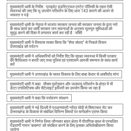
मुख्यमंत्री धामी के निर्देश : प्राइवेट इंडस्ट्रियल एस्टेट पॉलिसी के तहत ऐसी
व्यवस्था की जाए कि भू-उपयोग परिवर्तन के लिए धारा 143 कराने की अलग से
जरूरत न पड़े
मुख्यमंत्री धामी के नेतृत्व में भाजपा सरकार जनता की सरकार जनता के द्वारा नारे
के साथ कार्य कर धामी सरकार जन भावनाओं के अनुरूप मूलभूत सुविधाओं को
सुदृढ़ करने की दिशा में लगातार कार्य कर रही है : जोशी
मुख्यमंत्री धामी ने विश्वास व्यक्त किया कि “शेफ संवाद” से निकले विचार
उत्तराखंड को पर्यटन
मुख्यमंत्री धामी ने अधिकारियों को निर्देश दिए कि सुरक्षा व्यवस्था में किसी प्रकार
की शिथिलता न बरती जाए तथा पुलिस एवं प्रशासन आपसी समन्वय के साथ कार्य
करें
मुख्यमंत्री धामी ने उत्तराखंड के सतत विकास के लिए बाबा केदार से आशीर्वाद मांगा
मुख्यमंत्री धामी ने कहा मौसम पूर्वानुमान और जलवायु परिवर्तन के क्षेत्र में भी
डाटा एनालिटिक्स और सैटेलाइट इमेजरी का उपयोग किया जा रहा है
मुख्यमंत्री धामी ने कहा कि पर्यावरण संरक्षण
मुख्यमंत्री धामी ने नई दिल्ली में प्रधानमंत्री नरेंद्र मोदी से शिष्टाचार भेंट कर
उत्तराखण्ड के विकास से संबंधित विभिन्न विषयों पर मार्गदर्शन प्राप्त किया
मुख्यमंत्री धामी ने निर्णय लिया जौनसार बावर क्षेत्र में पौराणिक काल से प्रचलित
पंडवाणी गायन ‘बाकणा’ को संरक्षित करने के लिए इसका अभिलेखीकरण किया
जायेगा