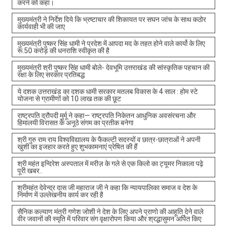
करने को कहा।
मुख्यमंत्री ने निर्देश दिये कि भ्रष्टाचार की शिकायत पर सघन जांच के साथ कठोर
कार्यवाही भी की जाए
मुख्यमंत्री पुष्कर सिंह धामी ने प्रदेश में आपदा मद के तहत होने वाले कार्यो के लिए
रू.50 करोड़ की धनराशि स्वीकृत की है
मुख्यमंत्री श्री पुष्कर सिंह धामी बोले- देवभूमि उत्तराखंड की सांस्कृतिक पहचान की
रक्षा के लिए सरकार प्रतिबद्ध
ये दशक उत्तराखंड का दशक धामी सरकार मतलब विकास के 4 साल : होम स्टे
योजना से ग्रामीणों को 10 लाख तक की छूट
राष्ट्रपति द्रौपदी मुर्मू ने कहा— राष्ट्रपति निकेतन आधुनिक अवसंरचना और
हिमालयी विरासत के अनूठे संगम का प्रतीक बनेगा
श्री गुरु राम राय विश्वविद्यालय के फैकल्टी सदस्यों व छात्र-छात्राओं ने अपनी
खुशी का इजहार करते हुए शुभकामनाएं प्रेषित की हैं
श्री महंत इन्दिरेश अस्पताल में मरीज़ के गले से एक किलो का ट्यूमर निकाला पढ़े
पूरी खबर..
श्रीमहंत देवेन्द्र दास जी महाराज जी ने कहा कि न्यायपालिका समाज व देश के
निर्माण में उल्लेखनीय कार्य कर रही है
सैनिक कल्याण मंत्री गणेश जोशी ने देश के लिए अपने प्राणो की आहूति देने वाले
वीर जवानों की स्मृति में परिवार संग वृक्षारोपण किया और श्रद्धासुमन अर्पित किए