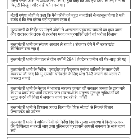
मंत्री गणेश जोशी ने अधिकारियों को दो टूक कहा कि अब इस कार्य के लिए मैं न तो
चिट्टी लिखूंगा और न ही फोन करुंगा।
मंत्री गणेश जोशी ने कहा कि मैंने गरीबी को बहुत नजदीकी से महसूस किया है यही
वजह है कि मेरा हमेशा यही प्रयास रहता है
मुख्यमंत्री के निर्देश पर मंत्री जोशी ने अस्पताल पहुंचकर घायलों का हाल जाना
और सरकार की तरफ से हरसंभव मदद का प्रभावित लोगो को भरोसा दिलाया
मुख्यमंत्री धामी का संकल्प आकार ले रहा है। रोजगार देने में भी उत्तराखंड
कीर्तिमान बना रहा है
मुख्यमंत्री धामी की पहल से तीन वर्षों में 2841 हेक्टेयर जमीन की घेर-बाड़ की गई
मुख्यमंत्री धामी के निर्देश : प्राइवेट इंडस्ट्रियल एस्टेट पॉलिसी के तहत ऐसी
व्यवस्था की जाए कि भू-उपयोग परिवर्तन के लिए धारा 143 कराने की अलग से
जरूरत न पड़े
मुख्यमंत्री धामी के नेतृत्व में भाजपा सरकार जनता की सरकार जनता के द्वारा नारे
के साथ कार्य कर धामी सरकार जन भावनाओं के अनुरूप मूलभूत सुविधाओं को
सुदृढ़ करने की दिशा में लगातार कार्य कर रही है : जोशी
मुख्यमंत्री धामी ने विश्वास व्यक्त किया कि “शेफ संवाद” से निकले विचार
उत्तराखंड को पर्यटन
मुख्यमंत्री धामी ने अधिकारियों को निर्देश दिए कि सुरक्षा व्यवस्था में किसी प्रकार
की शिथिलता न बरती जाए तथा पुलिस एवं प्रशासन आपसी समन्वय के साथ कार्य
करें