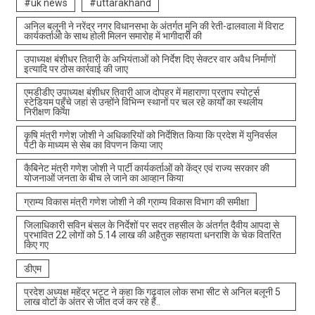
#uk news
#uttarakhand
अनिल बलूनी ने नरेंद्र नगर विधानसभा के अंतर्गत मुनि की रेती-ढालवाला में विराट
कार्यकर्ताओ के साथ होली मिलन समारोह में भागीदारी की
उपाध्यक्ष बंशीधर तिवारी के अभियंताओं को निर्देश दिए सेक्टर वार अवैध निर्माणों
इत्यादि पर ठोस कार्रवाई की जाए
एमडीडीए उपाध्यक्ष बंशीधर तिवारी आज दोपहर में महाराणा प्रताप स्पोर्ट्स
स्टेडियम पहुँचे जहां से उन्होंने विभिन्न स्थानों पर चल रहे कार्यों का स्थलीय
निरीक्षण किया
कृषि मंत्री गणेश जोशी ने अधिकारियों को निर्देशित किया कि प्रदेश में युनिवर्सल
पेटी के माध्यम से सेब का विपणन किया जाए
कैबिनेट मंत्री गणेश जोशी ने पार्टी कार्यकर्ताओं को केंद्र एवं राज्य सरकार की
योजनाओं जनता के बीच ले जाने का आव्हान किया
ग्राम्य विकास मंत्री गणेश जोशी ने की ग्राम्य विकास विभाग की समीक्षा
जिलाधिकारी सविन बंसल के निर्देशों पर सदर तहसील के अंतर्गत दैवीय आपदा से
प्रभावित 22 लोगों को 5.14 लाख की अहैतुक सहायता धनराशि के चेक वितरित
किए गए
डीएम
प्रदेश अध्यक्ष महेंद्र भट्ट ने कहा कि गढ़वाल लोक सभा सीट से अनिल बलूनी 5
लाख वोटों के अंतर से जीत दर्ज कर रहे हैं..