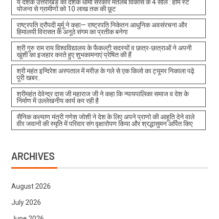
ये दशक उत्तराखंड का दशक धामी सरकार मतलब विकास के 4 साल : होम स्टे
योजना से ग्रामीणों को 10 लाख तक की छूट
राष्ट्रपति द्रौपदी मुर्मू ने कहा— राष्ट्रपति निकेतन आधुनिक अवसंरचना और
हिमालयी विरासत के अनूठे संगम का प्रतीक बनेगा
श्री गुरु राम राय विश्वविद्यालय के फैकल्टी सदस्यों व छात्र-छात्राओं ने अपनी
खुशी का इजहार करते हुए शुभकामनाएं प्रेषित की हैं
श्री महंत इन्दिरेश अस्पताल में मरीज़ के गले से एक किलो का ट्यूमर निकाला पढ़े
पूरी खबर..
श्रीमहंत देवेन्द्र दास जी महाराज जी ने कहा कि न्यायपालिका समाज व देश के
निर्माण में उल्लेखनीय कार्य कर रही है
सैनिक कल्याण मंत्री गणेश जोशी ने देश के लिए अपने प्राणो की आहूति देने वाले
वीर जवानों की स्मृति में परिवार संग वृक्षारोपण किया और श्रद्धासुमन अर्पित किए
ARCHIVES
August 2026
July 2026
June 2026