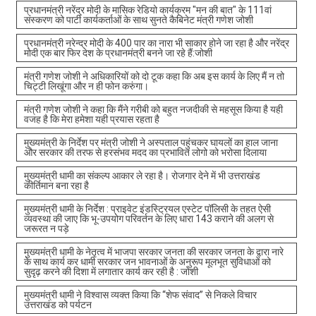
प्रधानमंत्री नरेंद्र मोदी के मासिक रेडियो कार्यक्रम "मन की बात" के 111वां
संस्करण को पार्टी कार्यकर्ताओं के साथ सुनते कैबिनेट मंत्री गणेश जोशी
प्रधानमंत्री नरेन्द्र मोदी के 400 पार का नारा भी साकार होने जा रहा है और नरेंद्र
मोदी एक बार फिर देश के प्रधानमंत्री बनने जा रहे हैं:जोशी
मंत्री गणेश जोशी ने अधिकारियों को दो टूक कहा कि अब इस कार्य के लिए मैं न तो
चिट्टी लिखूंगा और न ही फोन करुंगा।
मंत्री गणेश जोशी ने कहा कि मैंने गरीबी को बहुत नजदीकी से महसूस किया है यही
वजह है कि मेरा हमेशा यही प्रयास रहता है
मुख्यमंत्री के निर्देश पर मंत्री जोशी ने अस्पताल पहुंचकर घायलों का हाल जाना
और सरकार की तरफ से हरसंभव मदद का प्रभावित लोगो को भरोसा दिलाया
मुख्यमंत्री धामी का संकल्प आकार ले रहा है। रोजगार देने में भी उत्तराखंड
कीर्तिमान बना रहा है
मुख्यमंत्री धामी के निर्देश : प्राइवेट इंडस्ट्रियल एस्टेट पॉलिसी के तहत ऐसी
व्यवस्था की जाए कि भू-उपयोग परिवर्तन के लिए धारा 143 कराने की अलग से
जरूरत न पड़े
मुख्यमंत्री धामी के नेतृत्व में भाजपा सरकार जनता की सरकार जनता के द्वारा नारे
के साथ कार्य कर धामी सरकार जन भावनाओं के अनुरूप मूलभूत सुविधाओं को
सुदृढ़ करने की दिशा में लगातार कार्य कर रही है : जोशी
मुख्यमंत्री धामी ने विश्वास व्यक्त किया कि “शेफ संवाद” से निकले विचार
उत्तराखंड को पर्यटन