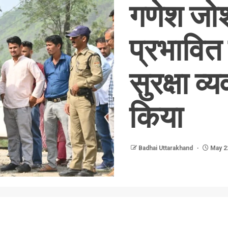
गणेश जोश
प्रभावित स
सुरक्षा व्
किया
Badhai Uttarakhand
May 2