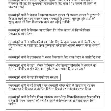
मुख्यमंत्री धामी के निर्देश : प्राइवेट इंडस्ट्रियल एस्टेट पॉलिसी के तहत ऐसी
व्यवस्था की जाए कि भू-उपयोग परिवर्तन के लिए धारा 143 कराने की अलग से
जरूरत न पड़े
मुख्यमंत्री धामी के नेतृत्व में भाजपा सरकार जनता की सरकार जनता के द्वारा नारे
के साथ कार्य कर धामी सरकार जन भावनाओं के अनुरूप मूलभूत सुविधाओं को
सुदृढ़ करने की दिशा में लगातार कार्य कर रही है : जोशी
मुख्यमंत्री धामी ने विश्वास व्यक्त किया कि “शेफ संवाद” से निकले विचार
उत्तराखंड को पर्यटन
मुख्यमंत्री धामी ने अधिकारियों को निर्देश दिए कि सुरक्षा व्यवस्था में किसी प्रकार
की शिथिलता न बरती जाए तथा पुलिस एवं प्रशासन आपसी समन्वय के साथ कार्य
करें
मुख्यमंत्री धामी ने उत्तराखंड के सतत विकास के लिए बाबा केदार से आशीर्वाद मांगा
मुख्यमंत्री धामी ने कहा मौसम पूर्वानुमान और जलवायु परिवर्तन के क्षेत्र में भी
डाटा एनालिटिक्स और सैटेलाइट इमेजरी का उपयोग किया जा रहा है
मुख्यमंत्री धामी ने कहा कि पर्यावरण संरक्षण
मुख्यमंत्री धामी ने नई दिल्ली में प्रधानमंत्री नरेंद्र मोदी से शिष्टाचार भेंट कर
उत्तराखण्ड के विकास से संबंधित विभिन्न विषयों पर मार्गदर्शन प्राप्त किया
मुख्यमंत्री धामी ने निर्णय लिया जौनसार बावर क्षेत्र में पौराणिक काल से प्रचलित
पंडवाणी गायन ‘बाकणा’ को संरक्षित करने के लिए इसका अभिलेखीकरण किया
जायेगा