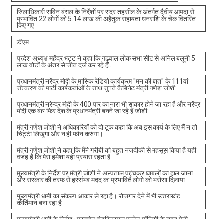
जिलाधिकारी सविन बंसल के निर्देशों पर सदर तहसील के अंतर्गत दैवीय आपदा से
प्रभावित 22 लोगों को 5.14 लाख की अहैतुक सहायता धनराशि के चेक वितरित
किए गए
डीएम
प्रदेश अध्यक्ष महेंद्र भट्ट ने कहा कि गढ़वाल लोक सभा सीट से अनिल बलूनी 5
लाख वोटों के अंतर से जीत दर्ज कर रहे हैं..
प्रधानमंत्री नरेंद्र मोदी के मासिक रेडियो कार्यक्रम "मन की बात" के 111वां
संस्करण को पार्टी कार्यकर्ताओं के साथ सुनते कैबिनेट मंत्री गणेश जोशी
प्रधानमंत्री नरेन्द्र मोदी के 400 पार का नारा भी साकार होने जा रहा है और नरेंद्र
मोदी एक बार फिर देश के प्रधानमंत्री बनने जा रहे हैं:जोशी
मंत्री गणेश जोशी ने अधिकारियों को दो टूक कहा कि अब इस कार्य के लिए मैं न तो
चिट्टी लिखूंगा और न ही फोन करुंगा।
मंत्री गणेश जोशी ने कहा कि मैंने गरीबी को बहुत नजदीकी से महसूस किया है यही
वजह है कि मेरा हमेशा यही प्रयास रहता है
मुख्यमंत्री के निर्देश पर मंत्री जोशी ने अस्पताल पहुंचकर घायलों का हाल जाना
और सरकार की तरफ से हरसंभव मदद का प्रभावित लोगो को भरोसा दिलाया
मुख्यमंत्री धामी का संकल्प आकार ले रहा है। रोजगार देने में भी उत्तराखंड
कीर्तिमान बना रहा है