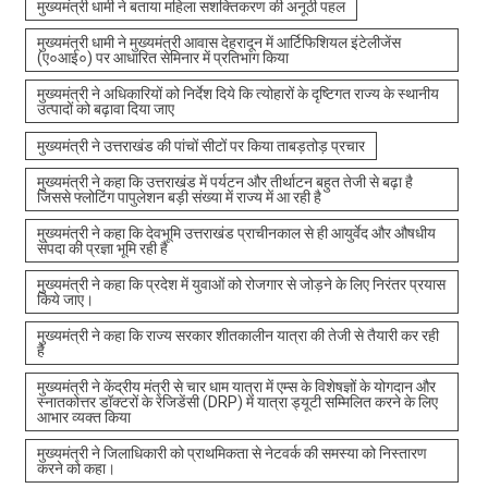
मुख्यमंत्री धामी ने बताया महिला सशक्तिकरण की अनूठी पहल
मुख्यमंत्री धामी ने मुख्यमंत्री आवास देहरादून में आर्टिफिशियल इंटेलीजेंस
(ए०आई०) पर आधारित सेमिनार में प्रतिभाग किया
मुख्यमंत्री ने अधिकारियों को निर्देश दिये कि त्योहारों के दृष्टिगत राज्य के स्थानीय
उत्पादों को बढ़ावा दिया जाए
मुख्यमंत्री ने उत्तराखंड की पांचों सीटों पर किया ताबड़तोड़ प्रचार
मुख्यमंत्री ने कहा कि उत्तराखंड में पर्यटन और तीर्थाटन बहुत तेजी से बढ़ा है
जिससे फ्लोटिंग पापुलेशन बड़ी संख्या में राज्य में आ रही है
मुख्यमंत्री ने कहा कि देवभूमि उत्तराखंड प्राचीनकाल से ही आयुर्वेद और औषधीय
संपदा की प्रज्ञा भूमि रही है
मुख्यमंत्री ने कहा कि प्रदेश में युवाओं को रोजगार से जोड़ने के लिए निरंतर प्रयास
किये जाए।
मुख्यमंत्री ने कहा कि राज्य सरकार शीतकालीन यात्रा की तेजी से तैयारी कर रही
है
मुख्यमंत्री ने केंद्रीय मंत्री से चार धाम यात्रा में एम्स के विशेषज्ञों के योगदान और
स्नातकोत्तर डॉक्टरों के रेजिडेंसी (DRP) में यात्रा ड्यूटी सम्मिलित करने के लिए
आभार व्यक्त किया
मुख्यमंत्री ने जिलाधिकारी को प्राथमिकता से नेटवर्क की समस्या को निस्तारण
करने को कहा।