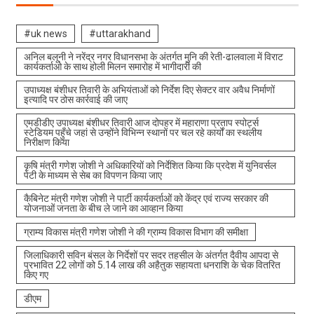
#uk news
#uttarakhand
अनिल बलूनी ने नरेंद्र नगर विधानसभा के अंतर्गत मुनि की रेती-ढालवाला में विराट
कार्यकर्ताओ के साथ होली मिलन समारोह में भागीदारी की
उपाध्यक्ष बंशीधर तिवारी के अभियंताओं को निर्देश दिए सेक्टर वार अवैध निर्माणों
इत्यादि पर ठोस कार्रवाई की जाए
एमडीडीए उपाध्यक्ष बंशीधर तिवारी आज दोपहर में महाराणा प्रताप स्पोर्ट्स
स्टेडियम पहुँचे जहां से उन्होंने विभिन्न स्थानों पर चल रहे कार्यों का स्थलीय
निरीक्षण किया
कृषि मंत्री गणेश जोशी ने अधिकारियों को निर्देशित किया कि प्रदेश में युनिवर्सल
पेटी के माध्यम से सेब का विपणन किया जाए
कैबिनेट मंत्री गणेश जोशी ने पार्टी कार्यकर्ताओं को केंद्र एवं राज्य सरकार की
योजनाओं जनता के बीच ले जाने का आव्हान किया
ग्राम्य विकास मंत्री गणेश जोशी ने की ग्राम्य विकास विभाग की समीक्षा
जिलाधिकारी सविन बंसल के निर्देशों पर सदर तहसील के अंतर्गत दैवीय आपदा से
प्रभावित 22 लोगों को 5.14 लाख की अहैतुक सहायता धनराशि के चेक वितरित
किए गए
डीएम