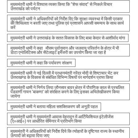
मुख्यमंत्री धामी ने विश्वास व्यक्त किया कि “शेफ संवाद” से निकले विचार
उत्तराखंड को पर्यटन
मुख्यमंत्री धामी ने अधिकारियों को निर्देश दिए कि सुरक्षा व्यवस्था में किसी प्रकार
की शिथिलता न बरती जाए तथा पुलिस एवं प्रशासन आपसी समन्वय के साथ कार्य
करें
मुख्यमंत्री धामी ने उत्तराखंड के सतत विकास के लिए बाबा केदार से आशीर्वाद मांगा
मुख्यमंत्री धामी ने कहा मौसम पूर्वानुमान और जलवायु परिवर्तन के क्षेत्र में भी
डाटा एनालिटिक्स और सैटेलाइट इमेजरी का उपयोग किया जा रहा है
मुख्यमंत्री धामी ने कहा कि पर्यावरण संरक्षण
मुख्यमंत्री धामी ने नई दिल्ली में प्रधानमंत्री नरेंद्र मोदी से शिष्टाचार भेंट कर
उत्तराखण्ड के विकास से संबंधित विभिन्न विषयों पर मार्गदर्शन प्राप्त किया
मुख्यमंत्री धामी ने निर्णय लिया जौनसार बावर क्षेत्र में पौराणिक काल से प्रचलित
पंडवाणी गायन ‘बाकणा’ को संरक्षित करने के लिए इसका अभिलेखीकरण किया
जायेगा
मुख्यमंत्री धामी ने बताया महिला सशक्तिकरण की अनूठी पहल
मुख्यमंत्री धामी ने मुख्यमंत्री आवास देहरादून में आर्टिफिशियल इंटेलीजेंस
(ए०आई०) पर आधारित सेमिनार में प्रतिभाग किया
मुख्यमंत्री ने अधिकारियों को निर्देश दिये कि त्योहारों के दृष्टिगत राज्य के स्थानीय
उत्पादों को बढ़ावा दिया जाए