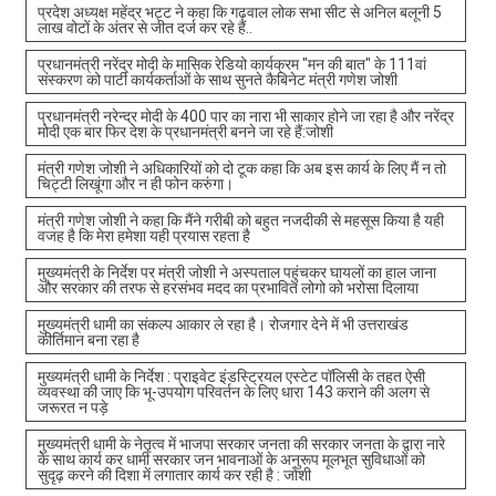
प्रदेश अध्यक्ष महेंद्र भट्ट ने कहा कि गढ़वाल लोक सभा सीट से अनिल बलूनी 5
लाख वोटों के अंतर से जीत दर्ज कर रहे हैं..
प्रधानमंत्री नरेंद्र मोदी के मासिक रेडियो कार्यक्रम "मन की बात" के 111वां
संस्करण को पार्टी कार्यकर्ताओं के साथ सुनते कैबिनेट मंत्री गणेश जोशी
प्रधानमंत्री नरेन्द्र मोदी के 400 पार का नारा भी साकार होने जा रहा है और नरेंद्र
मोदी एक बार फिर देश के प्रधानमंत्री बनने जा रहे हैं:जोशी
मंत्री गणेश जोशी ने अधिकारियों को दो टूक कहा कि अब इस कार्य के लिए मैं न तो
चिट्टी लिखूंगा और न ही फोन करुंगा।
मंत्री गणेश जोशी ने कहा कि मैंने गरीबी को बहुत नजदीकी से महसूस किया है यही
वजह है कि मेरा हमेशा यही प्रयास रहता है
मुख्यमंत्री के निर्देश पर मंत्री जोशी ने अस्पताल पहुंचकर घायलों का हाल जाना
और सरकार की तरफ से हरसंभव मदद का प्रभावित लोगो को भरोसा दिलाया
मुख्यमंत्री धामी का संकल्प आकार ले रहा है। रोजगार देने में भी उत्तराखंड
कीर्तिमान बना रहा है
मुख्यमंत्री धामी के निर्देश : प्राइवेट इंडस्ट्रियल एस्टेट पॉलिसी के तहत ऐसी
व्यवस्था की जाए कि भू-उपयोग परिवर्तन के लिए धारा 143 कराने की अलग से
जरूरत न पड़े
मुख्यमंत्री धामी के नेतृत्व में भाजपा सरकार जनता की सरकार जनता के द्वारा नारे
के साथ कार्य कर धामी सरकार जन भावनाओं के अनुरूप मूलभूत सुविधाओं को
सुदृढ़ करने की दिशा में लगातार कार्य कर रही है : जोशी