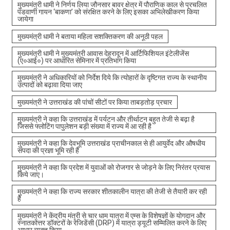
मुख्यमंत्री धामी ने निर्णय लिया जौनसार बावर क्षेत्र में पौराणिक काल से प्रचलित
पंडवाणी गायन ‘बाकणा’ को संरक्षित करने के लिए इसका अभिलेखीकरण किया
जायेगा
मुख्यमंत्री धामी ने बताया महिला सशक्तिकरण की अनूठी पहल
मुख्यमंत्री धामी ने मुख्यमंत्री आवास देहरादून में आर्टिफिशियल इंटेलीजेंस
(ए०आई०) पर आधारित सेमिनार में प्रतिभाग किया
मुख्यमंत्री ने अधिकारियों को निर्देश दिये कि त्योहारों के दृष्टिगत राज्य के स्थानीय
उत्पादों को बढ़ावा दिया जाए
मुख्यमंत्री ने उत्तराखंड की पांचों सीटों पर किया ताबड़तोड़ प्रचार
मुख्यमंत्री ने कहा कि उत्तराखंड में पर्यटन और तीर्थाटन बहुत तेजी से बढ़ा है
जिससे फ्लोटिंग पापुलेशन बड़ी संख्या में राज्य में आ रही है
मुख्यमंत्री ने कहा कि देवभूमि उत्तराखंड प्राचीनकाल से ही आयुर्वेद और औषधीय
संपदा की प्रज्ञा भूमि रही है
मुख्यमंत्री ने कहा कि प्रदेश में युवाओं को रोजगार से जोड़ने के लिए निरंतर प्रयास
किये जाए।
मुख्यमंत्री ने कहा कि राज्य सरकार शीतकालीन यात्रा की तेजी से तैयारी कर रही
है
मुख्यमंत्री ने केंद्रीय मंत्री से चार धाम यात्रा में एम्स के विशेषज्ञों के योगदान और
स्नातकोत्तर डॉक्टरों के रेजिडेंसी (DRP) में यात्रा ड्यूटी सम्मिलित करने के लिए
आभार व्यक्त किया