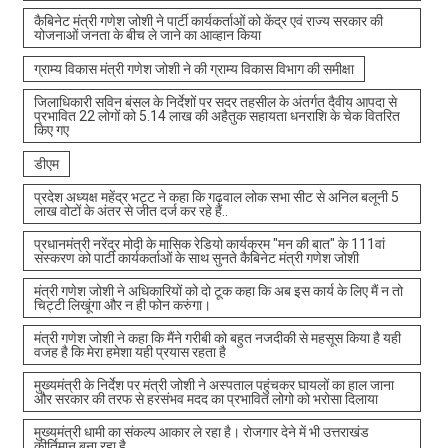
कैबिनेट मंत्री गणेश जोशी ने पार्टी कार्यकर्ताओं को केंद्र एवं राज्य सरकार की
योजनाओं जनता के बीच ले जाने का आव्हान किया
ग्राम्य विकास मंत्री गणेश जोशी ने की ग्राम्य विकास विभाग की समीक्षा
जिलाधिकारी सविन बंसल के निर्देशों पर सदर तहसील के अंतर्गत दैवीय आपदा से
प्रभावित 22 लोगों को 5.14 लाख की अहैतुक सहायता धनराशि के चेक वितरित
किए गए
डीएम
प्रदेश अध्यक्ष महेंद्र भट्ट ने कहा कि गढ़वाल लोक सभा सीट से अनिल बलूनी 5
लाख वोटों के अंतर से जीत दर्ज कर रहे हैं..
प्रधानमंत्री नरेंद्र मोदी के मासिक रेडियो कार्यक्रम "मन की बात" के 111वां
संस्करण को पार्टी कार्यकर्ताओं के साथ सुनते कैबिनेट मंत्री गणेश जोशी
मंत्री गणेश जोशी ने अधिकारियों को दो टूक कहा कि अब इस कार्य के लिए मैं न तो
चिट्टी लिखूंगा और न ही फोन करुंगा।
मंत्री गणेश जोशी ने कहा कि मैंने गरीबी को बहुत नजदीकी से महसूस किया है यही
वजह है कि मेरा हमेशा यही प्रयास रहता है
मुख्यमंत्री के निर्देश पर मंत्री जोशी ने अस्पताल पहुंचकर घायलों का हाल जाना
और सरकार की तरफ से हरसंभव मदद का प्रभावित लोगो को भरोसा दिलाया
मुख्यमंत्री धामी का संकल्प आकार ले रहा है। रोजगार देने में भी उत्तराखंड
कीर्तिमान बना रहा है