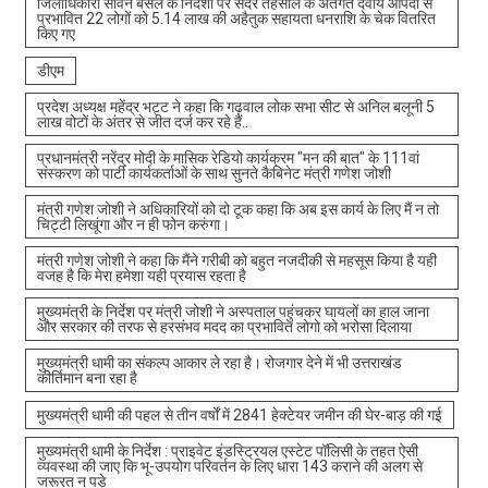
जिलाधिकारी सविन बंसल के निर्देशों पर सदर तहसील के अंतर्गत दैवीय आपदा से
प्रभावित 22 लोगों को 5.14 लाख की अहैतुक सहायता धनराशि के चेक वितरित
किए गए
डीएम
प्रदेश अध्यक्ष महेंद्र भट्ट ने कहा कि गढ़वाल लोक सभा सीट से अनिल बलूनी 5
लाख वोटों के अंतर से जीत दर्ज कर रहे हैं..
प्रधानमंत्री नरेंद्र मोदी के मासिक रेडियो कार्यक्रम "मन की बात" के 111वां
संस्करण को पार्टी कार्यकर्ताओं के साथ सुनते कैबिनेट मंत्री गणेश जोशी
मंत्री गणेश जोशी ने अधिकारियों को दो टूक कहा कि अब इस कार्य के लिए मैं न तो
चिट्टी लिखूंगा और न ही फोन करुंगा।
मंत्री गणेश जोशी ने कहा कि मैंने गरीबी को बहुत नजदीकी से महसूस किया है यही
वजह है कि मेरा हमेशा यही प्रयास रहता है
मुख्यमंत्री के निर्देश पर मंत्री जोशी ने अस्पताल पहुंचकर घायलों का हाल जाना
और सरकार की तरफ से हरसंभव मदद का प्रभावित लोगो को भरोसा दिलाया
मुख्यमंत्री धामी का संकल्प आकार ले रहा है। रोजगार देने में भी उत्तराखंड
कीर्तिमान बना रहा है
मुख्यमंत्री धामी की पहल से तीन वर्षों में 2841 हेक्टेयर जमीन की घेर-बाड़ की गई
मुख्यमंत्री धामी के निर्देश : प्राइवेट इंडस्ट्रियल एस्टेट पॉलिसी के तहत ऐसी
व्यवस्था की जाए कि भू-उपयोग परिवर्तन के लिए धारा 143 कराने की अलग से
जरूरत न पड़े