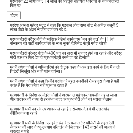
प्रभावित 22 लोगों को 5.14 लाख की अहैतुक सहायता धनराशि के चेक वितरित
किए गए
डीएम
प्रदेश अध्यक्ष महेंद्र भट्ट ने कहा कि गढ़वाल लोक सभा सीट से अनिल बलूनी 5
लाख वोटों के अंतर से जीत दर्ज कर रहे हैं..
प्रधानमंत्री नरेंद्र मोदी के मासिक रेडियो कार्यक्रम "मन की बात" के 111वां
संस्करण को पार्टी कार्यकर्ताओं के साथ सुनते कैबिनेट मंत्री गणेश जोशी
प्रधानमंत्री नरेन्द्र मोदी के 400 पार का नारा भी साकार होने जा रहा है और नरेंद्र
मोदी एक बार फिर देश के प्रधानमंत्री बनने जा रहे हैं:जोशी
मंत्री गणेश जोशी ने अधिकारियों को दो टूक कहा कि अब इस कार्य के लिए मैं न तो
चिट्टी लिखूंगा और न ही फोन करुंगा।
मंत्री गणेश जोशी ने कहा कि मैंने गरीबी को बहुत नजदीकी से महसूस किया है यही
वजह है कि मेरा हमेशा यही प्रयास रहता है
मुख्यमंत्री के निर्देश पर मंत्री जोशी ने अस्पताल पहुंचकर घायलों का हाल जाना
और सरकार की तरफ से हरसंभव मदद का प्रभावित लोगो को भरोसा दिलाया
मुख्यमंत्री धामी का संकल्प आकार ले रहा है। रोजगार देने में भी उत्तराखंड
कीर्तिमान बना रहा है
मुख्यमंत्री धामी के निर्देश : प्राइवेट इंडस्ट्रियल एस्टेट पॉलिसी के तहत ऐसी
व्यवस्था की जाए कि भू-उपयोग परिवर्तन के लिए धारा 143 कराने की अलग से
जरूरत न पड़े