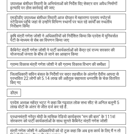
उपाध्यक्ष बंशीधर तिवारी के अभियंताओं को निर्देश दिए सेक्टर वार अवैध निर्माणों
इत्यादि पर ठोस कार्रवाई की जाए
एमडीडीए उपाध्यक्ष बंशीधर तिवारी आज दोपहर में महाराणा प्रताप स्पोर्ट्स
स्टेडियम पहुँचे जहां से उन्होंने विभिन्न स्थानों पर चल रहे कार्यों का स्थलीय
निरीक्षण किया
कृषि मंत्री गणेश जोशी ने अधिकारियों को निर्देशित किया कि प्रदेश में युनिवर्सल
पेटी के माध्यम से सेब का विपणन किया जाए
कैबिनेट मंत्री गणेश जोशी ने पार्टी कार्यकर्ताओं को केंद्र एवं राज्य सरकार की
योजनाओं जनता के बीच ले जाने का आव्हान किया
ग्राम्य विकास मंत्री गणेश जोशी ने की ग्राम्य विकास विभाग की समीक्षा
जिलाधिकारी सविन बंसल के निर्देशों पर सदर तहसील के अंतर्गत दैवीय आपदा से
प्रभावित 22 लोगों को 5.14 लाख की अहैतुक सहायता धनराशि के चेक वितरित
किए गए
डीएम
प्रदेश अध्यक्ष महेंद्र भट्ट ने कहा कि गढ़वाल लोक सभा सीट से अनिल बलूनी 5
लाख वोटों के अंतर से जीत दर्ज कर रहे हैं..
प्रधानमंत्री नरेंद्र मोदी के मासिक रेडियो कार्यक्रम "मन की बात" के 111वां
संस्करण को पार्टी कार्यकर्ताओं के साथ सुनते कैबिनेट मंत्री गणेश जोशी
मंत्री गणेश जोशी ने अधिकारियों को दो टूक कहा कि अब इस कार्य के लिए मैं न तो