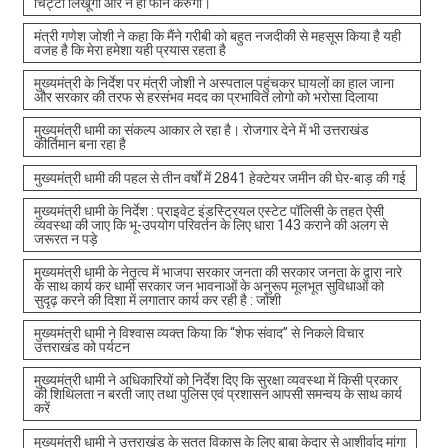
चिट्टी लिखूंगा और न ही फोन करुंगा।
मंत्री गणेश जोशी ने कहा कि मैंने गरीबी को बहुत नजदीकी से महसूस किया है यही
वजह है कि मेरा हमेशा यही प्रयास रहता है
मुख्यमंत्री के निर्देश पर मंत्री जोशी ने अस्पताल पहुंचकर घायलों का हाल जाना
और सरकार की तरफ से हरसंभव मदद का प्रभावित लोगो को भरोसा दिलाया
मुख्यमंत्री धामी का संकल्प आकार ले रहा है। रोजगार देने में भी उत्तराखंड
कीर्तिमान बना रहा है
मुख्यमंत्री धामी की पहल से तीन वर्षों में 2841 हेक्टेयर जमीन की घेर-बाड़ की गई
मुख्यमंत्री धामी के निर्देश : प्राइवेट इंडस्ट्रियल एस्टेट पॉलिसी के तहत ऐसी
व्यवस्था की जाए कि भू-उपयोग परिवर्तन के लिए धारा 143 कराने की अलग से
जरूरत न पड़े
मुख्यमंत्री धामी के नेतृत्व में भाजपा सरकार जनता की सरकार जनता के द्वारा नारे
के साथ कार्य कर धामी सरकार जन भावनाओं के अनुरूप मूलभूत सुविधाओं को
सुदृढ़ करने की दिशा में लगातार कार्य कर रही है : जोशी
मुख्यमंत्री धामी ने विश्वास व्यक्त किया कि “शेफ संवाद” से निकले विचार
उत्तराखंड को पर्यटन
मुख्यमंत्री धामी ने अधिकारियों को निर्देश दिए कि सुरक्षा व्यवस्था में किसी प्रकार
की शिथिलता न बरती जाए तथा पुलिस एवं प्रशासन आपसी समन्वय के साथ कार्य
करें
मुख्यमंत्री धामी ने उत्तराखंड के सतत विकास के लिए बाबा केदार से आशीर्वाद मांगा