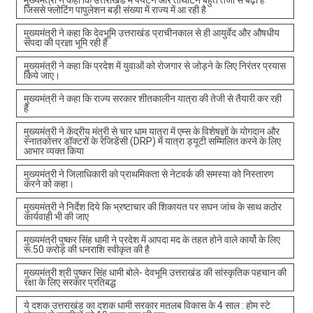
मुख्यमंत्री ने कहा कि उत्तराखंड में पर्यटन और तीर्थाटन बहुत तेजी से बढ़ा है
जिससे फ्लोटिंग पापुलेशन बड़ी संख्या में राज्य में आ रही है
मुख्यमंत्री ने कहा कि देवभूमि उत्तराखंड प्राचीनकाल से ही आयुर्वेद और औषधीय
संपदा की प्रज्ञा भूमि रही है
मुख्यमंत्री ने कहा कि प्रदेश में युवाओं को रोजगार से जोड़ने के लिए निरंतर प्रयास
किये जाए।
मुख्यमंत्री ने कहा कि राज्य सरकार शीतकालीन यात्रा की तेजी से तैयारी कर रही
है
मुख्यमंत्री ने केंद्रीय मंत्री से चार धाम यात्रा में एम्स के विशेषज्ञों के योगदान और
स्नातकोत्तर डॉक्टरों के रेजिडेंसी (DRP) में यात्रा ड्यूटी सम्मिलित करने के लिए
आभार व्यक्त किया
मुख्यमंत्री ने जिलाधिकारी को प्राथमिकता से नेटवर्क की समस्या को निस्तारण
करने को कहा।
मुख्यमंत्री ने निर्देश दिये कि भ्रष्टाचार की शिकायत पर सघन जांच के साथ कठोर
कार्यवाही भी की जाए
मुख्यमंत्री पुष्कर सिंह धामी ने प्रदेश में आपदा मद के तहत होने वाले कार्यो के लिए
रू.50 करोड़ की धनराशि स्वीकृत की है
मुख्यमंत्री श्री पुष्कर सिंह धामी बोले- देवभूमि उत्तराखंड की सांस्कृतिक पहचान की
रक्षा के लिए सरकार प्रतिबद्ध
ये दशक उत्तराखंड का दशक धामी सरकार मतलब विकास के 4 साल : होम स्टे