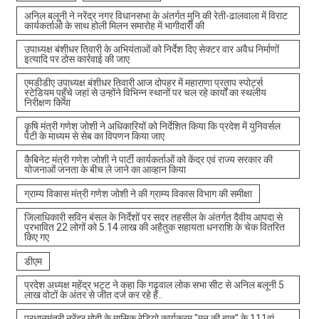
अनिल बलूनी ने नरेंद्र नगर विधानसभा के अंतर्गत मुनि की रेती-ढालवाला में विराट
कार्यकर्ताओ के साथ होली मिलन समारोह में भागीदारी की
उपाध्यक्ष बंशीधर तिवारी के अभियंताओं को निर्देश दिए सेक्टर वार अवैध निर्माणों
इत्यादि पर ठोस कार्रवाई की जाए
एमडीडीए उपाध्यक्ष बंशीधर तिवारी आज दोपहर में महाराणा प्रताप स्पोर्ट्स
स्टेडियम पहुँचे जहां से उन्होंने विभिन्न स्थानों पर चल रहे कार्यों का स्थलीय
निरीक्षण किया
कृषि मंत्री गणेश जोशी ने अधिकारियों को निर्देशित किया कि प्रदेश में युनिवर्सल
पेटी के माध्यम से सेब का विपणन किया जाए
कैबिनेट मंत्री गणेश जोशी ने पार्टी कार्यकर्ताओं को केंद्र एवं राज्य सरकार की
योजनाओं जनता के बीच ले जाने का आव्हान किया
ग्राम्य विकास मंत्री गणेश जोशी ने की ग्राम्य विकास विभाग की समीक्षा
जिलाधिकारी सविन बंसल के निर्देशों पर सदर तहसील के अंतर्गत दैवीय आपदा से
प्रभावित 22 लोगों को 5.14 लाख की अहैतुक सहायता धनराशि के चेक वितरित
किए गए
डीएम
प्रदेश अध्यक्ष महेंद्र भट्ट ने कहा कि गढ़वाल लोक सभा सीट से अनिल बलूनी 5
लाख वोटों के अंतर से जीत दर्ज कर रहे हैं..
प्रधानमंत्री नरेंद्र मोदी के मासिक रेडियो कार्यक्रम "मन की बात" के 111वां