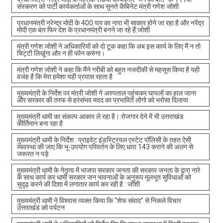
संस्करण को पार्टी कार्यकर्ताओं के साथ सुनते कैबिनेट मंत्री गणेश जोशी
प्रधानमंत्री नरेन्द्र मोदी के 400 पार का नारा भी साकार होने जा रहा है और नरेंद्र
मोदी एक बार फिर देश के प्रधानमंत्री बनने जा रहे हैं:जोशी
मंत्री गणेश जोशी ने अधिकारियों को दो टूक कहा कि अब इस कार्य के लिए मैं न तो
चिट्टी लिखूंगा और न ही फोन करुंगा।
मंत्री गणेश जोशी ने कहा कि मैंने गरीबी को बहुत नजदीकी से महसूस किया है यही
वजह है कि मेरा हमेशा यही प्रयास रहता है
मुख्यमंत्री के निर्देश पर मंत्री जोशी ने अस्पताल पहुंचकर घायलों का हाल जाना
और सरकार की तरफ से हरसंभव मदद का प्रभावित लोगो को भरोसा दिलाया
मुख्यमंत्री धामी का संकल्प आकार ले रहा है। रोजगार देने में भी उत्तराखंड
कीर्तिमान बना रहा है
मुख्यमंत्री धामी के निर्देश : प्राइवेट इंडस्ट्रियल एस्टेट पॉलिसी के तहत ऐसी
व्यवस्था की जाए कि भू-उपयोग परिवर्तन के लिए धारा 143 कराने की अलग से
जरूरत न पड़े
मुख्यमंत्री धामी के नेतृत्व में भाजपा सरकार जनता की सरकार जनता के द्वारा नारे
के साथ कार्य कर धामी सरकार जन भावनाओं के अनुरूप मूलभूत सुविधाओं को
सुदृढ़ करने की दिशा में लगातार कार्य कर रही है : जोशी
मुख्यमंत्री धामी ने विश्वास व्यक्त किया कि “शेफ संवाद” से निकले विचार
उत्तराखंड को पर्यटन