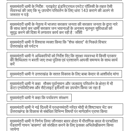
मुख्यमंत्री धामी के निर्देश : प्राइवेट इंडस्ट्रियल एस्टेट पॉलिसी के तहत ऐसी
व्यवस्था की जाए कि भू-उपयोग परिवर्तन के लिए धारा 143 कराने की अलग से
जरूरत न पड़े
मुख्यमंत्री धामी के नेतृत्व में भाजपा सरकार जनता की सरकार जनता के द्वारा नारे
के साथ कार्य कर धामी सरकार जन भावनाओं के अनुरूप मूलभूत सुविधाओं को
सुदृढ़ करने की दिशा में लगातार कार्य कर रही है : जोशी
मुख्यमंत्री धामी ने विश्वास व्यक्त किया कि “शेफ संवाद” से निकले विचार
उत्तराखंड को पर्यटन
मुख्यमंत्री धामी ने अधिकारियों को निर्देश दिए कि सुरक्षा व्यवस्था में किसी प्रकार
की शिथिलता न बरती जाए तथा पुलिस एवं प्रशासन आपसी समन्वय के साथ कार्य
करें
मुख्यमंत्री धामी ने उत्तराखंड के सतत विकास के लिए बाबा केदार से आशीर्वाद मांगा
मुख्यमंत्री धामी ने कहा मौसम पूर्वानुमान और जलवायु परिवर्तन के क्षेत्र में भी
डाटा एनालिटिक्स और सैटेलाइट इमेजरी का उपयोग किया जा रहा है
मुख्यमंत्री धामी ने कहा कि पर्यावरण संरक्षण
मुख्यमंत्री धामी ने नई दिल्ली में प्रधानमंत्री नरेंद्र मोदी से शिष्टाचार भेंट कर
उत्तराखण्ड के विकास से संबंधित विभिन्न विषयों पर मार्गदर्शन प्राप्त किया
मुख्यमंत्री धामी ने निर्णय लिया जौनसार बावर क्षेत्र में पौराणिक काल से प्रचलित
पंडवाणी गायन ‘बाकणा’ को संरक्षित करने के लिए इसका अभिलेखीकरण किया
जायेगा