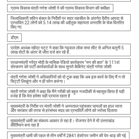
ग्राम्य विकास मंत्री गणेश जोशी ने की ग्राम्य विकास विभाग की समीक्षा
जिलाधिकारी सविन बंसल के निर्देशों पर सदर तहसील के अंतर्गत दैवीय आपदा से
प्रभावित 22 लोगों को 5.14 लाख की अहैतुक सहायता धनराशि के चेक वितरित
किए गए
डीएम
प्रदेश अध्यक्ष महेंद्र भट्ट ने कहा कि गढ़वाल लोक सभा सीट से अनिल बलूनी 5
लाख वोटों के अंतर से जीत दर्ज कर रहे हैं..
प्रधानमंत्री नरेंद्र मोदी के मासिक रेडियो कार्यक्रम "मन की बात" के 111वां
संस्करण को पार्टी कार्यकर्ताओं के साथ सुनते कैबिनेट मंत्री गणेश जोशी
मंत्री गणेश जोशी ने अधिकारियों को दो टूक कहा कि अब इस कार्य के लिए मैं न तो
चिट्टी लिखूंगा और न ही फोन करुंगा।
मंत्री गणेश जोशी ने कहा कि मैंने गरीबी को बहुत नजदीकी से महसूस किया है यही
वजह है कि मेरा हमेशा यही प्रयास रहता है
मुख्यमंत्री के निर्देश पर मंत्री जोशी ने अस्पताल पहुंचकर घायलों का हाल जाना
और सरकार की तरफ से हरसंभव मदद का प्रभावित लोगो को भरोसा दिलाया
मुख्यमंत्री धामी का संकल्प आकार ले रहा है। रोजगार देने में भी उत्तराखंड
कीर्तिमान बना रहा है
मुख्यमंत्री धामी की पहल से तीन वर्षों में 2841 हेक्टेयर जमीन की घेर-बाड़ की गई