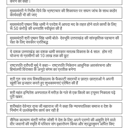
करने को कहा।
मुख्यमंत्री ने निर्देश दिये कि भ्रष्टाचार की शिकायत पर सघन जांच के साथ कठोर
कार्यवाही भी की जाए
मुख्यमंत्री पुष्कर सिंह धामी ने प्रदेश में आपदा मद के तहत होने वाले कार्यो के लिए
रू.50 करोड़ की धनराशि स्वीकृत की है
मुख्यमंत्री श्री पुष्कर सिंह धामी बोले- देवभूमि उत्तराखंड की सांस्कृतिक पहचान की
रक्षा के लिए सरकार प्रतिबद्ध
ये दशक उत्तराखंड का दशक धामी सरकार मतलब विकास के 4 साल : होम स्टे
योजना से ग्रामीणों को 10 लाख तक की छूट
राष्ट्रपति द्रौपदी मुर्मू ने कहा— राष्ट्रपति निकेतन आधुनिक अवसंरचना और
हिमालयी विरासत के अनूठे संगम का प्रतीक बनेगा
श्री गुरु राम राय विश्वविद्यालय के फैकल्टी सदस्यों व छात्र-छात्राओं ने अपनी
खुशी का इजहार करते हुए शुभकामनाएं प्रेषित की हैं
श्री महंत इन्दिरेश अस्पताल में मरीज़ के गले से एक किलो का ट्यूमर निकाला पढ़े
पूरी खबर..
श्रीमहंत देवेन्द्र दास जी महाराज जी ने कहा कि न्यायपालिका समाज व देश के
निर्माण में उल्लेखनीय कार्य कर रही है
सैनिक कल्याण मंत्री गणेश जोशी ने देश के लिए अपने प्राणो की आहूति देने वाले
वीर जवानों की स्मृति में परिवार संग वृक्षारोपण किया और श्रद्धासुमन अर्पित किए