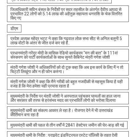
जिलाधिकारी सविन बंसल के निर्देशों पर सदर तहसील के अंतर्गत दैवीय आपदा से
प्रभावित 22 लोगों को 5.14 लाख की अहैतुक सहायता धनराशि के चेक वितरित
किए गए
डीएम
प्रदेश अध्यक्ष महेंद्र भट्ट ने कहा कि गढ़वाल लोक सभा सीट से अनिल बलूनी 5
लाख वोटों के अंतर से जीत दर्ज कर रहे हैं..
प्रधानमंत्री नरेंद्र मोदी के मासिक रेडियो कार्यक्रम "मन की बात" के 111वां
संस्करण को पार्टी कार्यकर्ताओं के साथ सुनते कैबिनेट मंत्री गणेश जोशी
मंत्री गणेश जोशी ने अधिकारियों को दो टूक कहा कि अब इस कार्य के लिए मैं न तो
चिट्टी लिखूंगा और न ही फोन करुंगा।
मंत्री गणेश जोशी ने कहा कि मैंने गरीबी को बहुत नजदीकी से महसूस किया है यही
वजह है कि मेरा हमेशा यही प्रयास रहता है
मुख्यमंत्री के निर्देश पर मंत्री जोशी ने अस्पताल पहुंचकर घायलों का हाल जाना
और सरकार की तरफ से हरसंभव मदद का प्रभावित लोगो को भरोसा दिलाया
मुख्यमंत्री धामी का संकल्प आकार ले रहा है। रोजगार देने में भी उत्तराखंड
कीर्तिमान बना रहा है
मुख्यमंत्री धामी की पहल से तीन वर्षों में 2841 हेक्टेयर जमीन की घेर-बाड़ की गई
मुख्यमंत्री धामी के निर्देश : प्राइवेट इंडस्ट्रियल एस्टेट पॉलिसी के तहत ऐसी