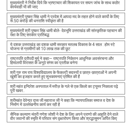
मुख्यमंत्री ने निर्देश दिये कि भ्रष्टाचार की शिकायत पर सघन जांच के साथ कठोर
कार्यवाही भी की जाए
मुख्यमंत्री पुष्कर सिंह धामी ने प्रदेश में आपदा मद के तहत होने वाले कार्यो के लिए
रू.50 करोड़ की धनराशि स्वीकृत की है
मुख्यमंत्री श्री पुष्कर सिंह धामी बोले- देवभूमि उत्तराखंड की सांस्कृतिक पहचान की
रक्षा के लिए सरकार प्रतिबद्ध
ये दशक उत्तराखंड का दशक धामी सरकार मतलब विकास के 4 साल : होम स्टे
योजना से ग्रामीणों को 10 लाख तक की छूट
राष्ट्रपति द्रौपदी मुर्मू ने कहा— राष्ट्रपति निकेतन आधुनिक अवसंरचना और
हिमालयी विरासत के अनूठे संगम का प्रतीक बनेगा
श्री गुरु राम राय विश्वविद्यालय के फैकल्टी सदस्यों व छात्र-छात्राओं ने अपनी
खुशी का इजहार करते हुए शुभकामनाएं प्रेषित की हैं
श्री महंत इन्दिरेश अस्पताल में मरीज़ के गले से एक किलो का ट्यूमर निकाला पढ़े
पूरी खबर..
श्रीमहंत देवेन्द्र दास जी महाराज जी ने कहा कि न्यायपालिका समाज व देश के
निर्माण में उल्लेखनीय कार्य कर रही है
सैनिक कल्याण मंत्री गणेश जोशी ने देश के लिए अपने प्राणो की आहूति देने वाले
वीर जवानों की स्मृति में परिवार संग वृक्षारोपण किया और श्रद्धासुमन अर्पित किए