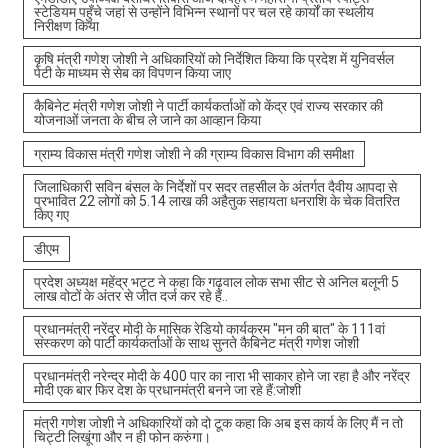
स्टेडियम पहुँचे जहां से उन्होंने विभिन्न स्थानों पर चल रहे कार्यों का स्थलीय
निरीक्षण किया
कृषि मंत्री गणेश जोशी ने अधिकारियों को निर्देशित किया कि प्रदेश में युनिवर्सल
पेटी के माध्यम से सेब का विपणन किया जाए
कैबिनेट मंत्री गणेश जोशी ने पार्टी कार्यकर्ताओं को केंद्र एवं राज्य सरकार की
योजनाओं जनता के बीच ले जाने का आव्हान किया
ग्राम्य विकास मंत्री गणेश जोशी ने की ग्राम्य विकास विभाग की समीक्षा
जिलाधिकारी सविन बंसल के निर्देशों पर सदर तहसील के अंतर्गत दैवीय आपदा से
प्रभावित 22 लोगों को 5.14 लाख की अहैतुक सहायता धनराशि के चेक वितरित
किए गए
डीएम
प्रदेश अध्यक्ष महेंद्र भट्ट ने कहा कि गढ़वाल लोक सभा सीट से अनिल बलूनी 5
लाख वोटों के अंतर से जीत दर्ज कर रहे हैं..
प्रधानमंत्री नरेंद्र मोदी के मासिक रेडियो कार्यक्रम "मन की बात" के 111वां
संस्करण को पार्टी कार्यकर्ताओं के साथ सुनते कैबिनेट मंत्री गणेश जोशी
प्रधानमंत्री नरेन्द्र मोदी के 400 पार का नारा भी साकार होने जा रहा है और नरेंद्र
मोदी एक बार फिर देश के प्रधानमंत्री बनने जा रहे हैं:जोशी
मंत्री गणेश जोशी ने अधिकारियों को दो टूक कहा कि अब इस कार्य के लिए मैं न तो
चिट्टी लिखूंगा और न ही फोन करुंगा।