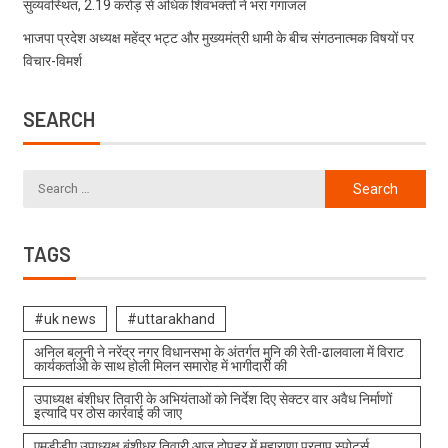
सुव्यवस्थित, 2.19 करोड़ से अधिक शिवभक्तों ने भरा गंगाजल
भाजपा प्रदेश अध्यक्ष महेंद्र भट्ट और मुख्यमंत्री धामी के बीच संगठनात्मक विषयों पर
विचार-विमर्श
SEARCH
TAGS
#uk news
#uttarakhand
अनिल बलूनी ने नरेंद्र नगर विधानसभा के अंतर्गत मुनि की रेती-ढालवाला में विराट
कार्यकर्ताओ के साथ होली मिलन समारोह में भागीदारी की
उपाध्यक्ष बंशीधर तिवारी के अभियंताओं को निर्देश दिए सेक्टर वार अवैध निर्माणों
इत्यादि पर ठोस कार्रवाई की जाए
एमडीडीए उपाध्यक्ष बंशीधर तिवारी आज दोपहर में महाराणा प्रताप स्पोर्ट्स