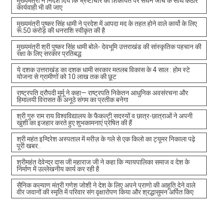
मुख्यमंत्री ने निर्देश दिये कि भ्रष्टाचार की शिकायत पर सघन जांच के साथ कठोर
कार्यवाही भी की जाए
मुख्यमंत्री पुष्कर सिंह धामी ने प्रदेश में आपदा मद के तहत होने वाले कार्यो के लिए
रू.50 करोड़ की धनराशि स्वीकृत की है
मुख्यमंत्री श्री पुष्कर सिंह धामी बोले- देवभूमि उत्तराखंड की सांस्कृतिक पहचान की
रक्षा के लिए सरकार प्रतिबद्ध
ये दशक उत्तराखंड का दशक धामी सरकार मतलब विकास के 4 साल : होम स्टे
योजना से ग्रामीणों को 10 लाख तक की छूट
राष्ट्रपति द्रौपदी मुर्मू ने कहा— राष्ट्रपति निकेतन आधुनिक अवसंरचना और
हिमालयी विरासत के अनूठे संगम का प्रतीक बनेगा
श्री गुरु राम राय विश्वविद्यालय के फैकल्टी सदस्यों व छात्र-छात्राओं ने अपनी
खुशी का इजहार करते हुए शुभकामनाएं प्रेषित की हैं
श्री महंत इन्दिरेश अस्पताल में मरीज़ के गले से एक किलो का ट्यूमर निकाला पढ़े
पूरी खबर..
श्रीमहंत देवेन्द्र दास जी महाराज जी ने कहा कि न्यायपालिका समाज व देश के
निर्माण में उल्लेखनीय कार्य कर रही है
सैनिक कल्याण मंत्री गणेश जोशी ने देश के लिए अपने प्राणो की आहूति देने वाले
वीर जवानों की स्मृति में परिवार संग वृक्षारोपण किया और श्रद्धासुमन अर्पित किए