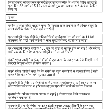
जिलाधिकारी सविन बंसल के निर्देशों पर सदर तहसील के अंतर्गत दैवीय आपदा से
प्रभावित 22 लोगों को 5.14 लाख की अहैतुक सहायता धनराशि के चेक वितरित
किए गए
डीएम
प्रदेश अध्यक्ष महेंद्र भट्ट ने कहा कि गढ़वाल लोक सभा सीट से अनिल बलूनी 5
लाख वोटों के अंतर से जीत दर्ज कर रहे हैं..
प्रधानमंत्री नरेंद्र मोदी के मासिक रेडियो कार्यक्रम "मन की बात" के 111वां
संस्करण को पार्टी कार्यकर्ताओं के साथ सुनते कैबिनेट मंत्री गणेश जोशी
प्रधानमंत्री नरेन्द्र मोदी के 400 पार का नारा भी साकार होने जा रहा है और नरेंद्र
मोदी एक बार फिर देश के प्रधानमंत्री बनने जा रहे हैं:जोशी
मंत्री गणेश जोशी ने अधिकारियों को दो टूक कहा कि अब इस कार्य के लिए मैं न तो
चिट्टी लिखूंगा और न ही फोन करुंगा।
मंत्री गणेश जोशी ने कहा कि मैंने गरीबी को बहुत नजदीकी से महसूस किया है यही
वजह है कि मेरा हमेशा यही प्रयास रहता है
मुख्यमंत्री के निर्देश पर मंत्री जोशी ने अस्पताल पहुंचकर घायलों का हाल जाना
और सरकार की तरफ से हरसंभव मदद का प्रभावित लोगो को भरोसा दिलाया
मुख्यमंत्री धामी का संकल्प आकार ले रहा है। रोजगार देने में भी उत्तराखंड
कीर्तिमान बना रहा है
मुख्यमंत्री धामी के निर्देश : प्राइवेट इंडस्ट्रियल एस्टेट पॉलिसी के तहत ऐसी
व्यवस्था की जाए कि भू-उपयोग परिवर्तन के लिए धारा 143 कराने की अलग से