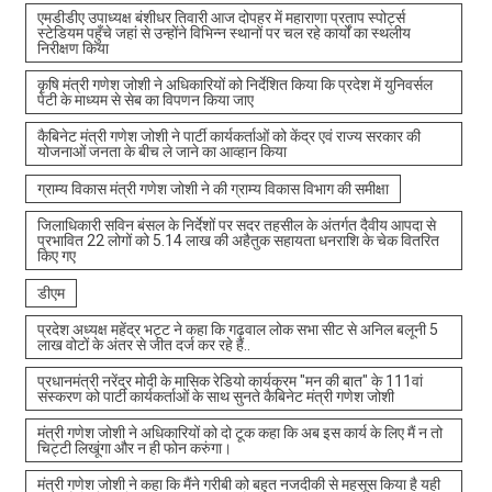
एमडीडीए उपाध्यक्ष बंशीधर तिवारी आज दोपहर में महाराणा प्रताप स्पोर्ट्स
स्टेडियम पहुँचे जहां से उन्होंने विभिन्न स्थानों पर चल रहे कार्यों का स्थलीय
निरीक्षण किया
कृषि मंत्री गणेश जोशी ने अधिकारियों को निर्देशित किया कि प्रदेश में युनिवर्सल
पेटी के माध्यम से सेब का विपणन किया जाए
कैबिनेट मंत्री गणेश जोशी ने पार्टी कार्यकर्ताओं को केंद्र एवं राज्य सरकार की
योजनाओं जनता के बीच ले जाने का आव्हान किया
ग्राम्य विकास मंत्री गणेश जोशी ने की ग्राम्य विकास विभाग की समीक्षा
जिलाधिकारी सविन बंसल के निर्देशों पर सदर तहसील के अंतर्गत दैवीय आपदा से
प्रभावित 22 लोगों को 5.14 लाख की अहैतुक सहायता धनराशि के चेक वितरित
किए गए
डीएम
प्रदेश अध्यक्ष महेंद्र भट्ट ने कहा कि गढ़वाल लोक सभा सीट से अनिल बलूनी 5
लाख वोटों के अंतर से जीत दर्ज कर रहे हैं..
प्रधानमंत्री नरेंद्र मोदी के मासिक रेडियो कार्यक्रम "मन की बात" के 111वां
संस्करण को पार्टी कार्यकर्ताओं के साथ सुनते कैबिनेट मंत्री गणेश जोशी
मंत्री गणेश जोशी ने अधिकारियों को दो टूक कहा कि अब इस कार्य के लिए मैं न तो
चिट्टी लिखूंगा और न ही फोन करुंगा।
मंत्री गणेश जोशी ने कहा कि मैंने गरीबी को बहुत नजदीकी से महसूस किया है यही