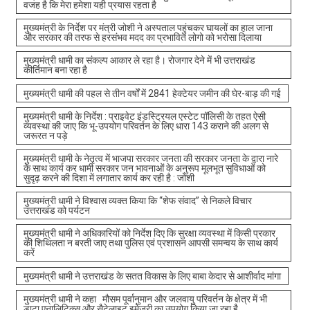
वजह है कि मेरा हमेशा यही प्रयास रहता है
मुख्यमंत्री के निर्देश पर मंत्री जोशी ने अस्पताल पहुंचकर घायलों का हाल जाना
और सरकार की तरफ से हरसंभव मदद का प्रभावित लोगो को भरोसा दिलाया
मुख्यमंत्री धामी का संकल्प आकार ले रहा है। रोजगार देने में भी उत्तराखंड
कीर्तिमान बना रहा है
मुख्यमंत्री धामी की पहल से तीन वर्षों में 2841 हेक्टेयर जमीन की घेर-बाड़ की गई
मुख्यमंत्री धामी के निर्देश : प्राइवेट इंडस्ट्रियल एस्टेट पॉलिसी के तहत ऐसी
व्यवस्था की जाए कि भू-उपयोग परिवर्तन के लिए धारा 143 कराने की अलग से
जरूरत न पड़े
मुख्यमंत्री धामी के नेतृत्व में भाजपा सरकार जनता की सरकार जनता के द्वारा नारे
के साथ कार्य कर धामी सरकार जन भावनाओं के अनुरूप मूलभूत सुविधाओं को
सुदृढ़ करने की दिशा में लगातार कार्य कर रही है : जोशी
मुख्यमंत्री धामी ने विश्वास व्यक्त किया कि “शेफ संवाद” से निकले विचार
उत्तराखंड को पर्यटन
मुख्यमंत्री धामी ने अधिकारियों को निर्देश दिए कि सुरक्षा व्यवस्था में किसी प्रकार
की शिथिलता न बरती जाए तथा पुलिस एवं प्रशासन आपसी समन्वय के साथ कार्य
करें
मुख्यमंत्री धामी ने उत्तराखंड के सतत विकास के लिए बाबा केदार से आशीर्वाद मांगा
मुख्यमंत्री धामी ने कहा मौसम पूर्वानुमान और जलवायु परिवर्तन के क्षेत्र में भी
डाटा एनालिटिक्स और सैटेलाइट इमेजरी का उपयोग किया जा रहा है