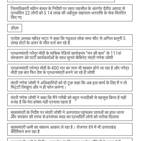
जिलाधिकारी सविन बंसल के निर्देशों पर सदर तहसील के अंतर्गत दैवीय आपदा से
प्रभावित 22 लोगों को 5.14 लाख की अहैतुक सहायता धनराशि के चेक वितरित
किए गए
डीएम
प्रदेश अध्यक्ष महेंद्र भट्ट ने कहा कि गढ़वाल लोक सभा सीट से अनिल बलूनी 5
लाख वोटों के अंतर से जीत दर्ज कर रहे हैं..
प्रधानमंत्री नरेंद्र मोदी के मासिक रेडियो कार्यक्रम "मन की बात" के 111वां
संस्करण को पार्टी कार्यकर्ताओं के साथ सुनते कैबिनेट मंत्री गणेश जोशी
प्रधानमंत्री नरेन्द्र मोदी के 400 पार का नारा भी साकार होने जा रहा है और नरेंद्र
मोदी एक बार फिर देश के प्रधानमंत्री बनने जा रहे हैं:जोशी
मंत्री गणेश जोशी ने अधिकारियों को दो टूक कहा कि अब इस कार्य के लिए मैं न तो
चिट्टी लिखूंगा और न ही फोन करुंगा।
मंत्री गणेश जोशी ने कहा कि मैंने गरीबी को बहुत नजदीकी से महसूस किया है यही
वजह है कि मेरा हमेशा यही प्रयास रहता है
मुख्यमंत्री के निर्देश पर मंत्री जोशी ने अस्पताल पहुंचकर घायलों का हाल जाना
और सरकार की तरफ से हरसंभव मदद का प्रभावित लोगो को भरोसा दिलाया
मुख्यमंत्री धामी का संकल्प आकार ले रहा है। रोजगार देने में भी उत्तराखंड
कीर्तिमान बना रहा है