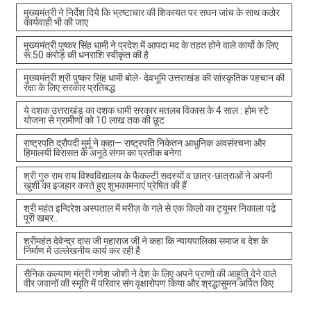
मुख्यमंत्री ने निर्देश दिये कि भ्रष्टाचार की शिकायत पर सघन जांच के साथ कठोर
कार्यवाही भी की जाए
मुख्यमंत्री पुष्कर सिंह धामी ने प्रदेश में आपदा मद के तहत होने वाले कार्यो के लिए
रू.50 करोड़ की धनराशि स्वीकृत की है
मुख्यमंत्री श्री पुष्कर सिंह धामी बोले- देवभूमि उत्तराखंड की सांस्कृतिक पहचान की
रक्षा के लिए सरकार प्रतिबद्ध
ये दशक उत्तराखंड का दशक धामी सरकार मतलब विकास के 4 साल : होम स्टे
योजना से ग्रामीणों को 10 लाख तक की छूट
राष्ट्रपति द्रौपदी मुर्मू ने कहा— राष्ट्रपति निकेतन आधुनिक अवसंरचना और
हिमालयी विरासत के अनूठे संगम का प्रतीक बनेगा
श्री गुरु राम राय विश्वविद्यालय के फैकल्टी सदस्यों व छात्र-छात्राओं ने अपनी
खुशी का इजहार करते हुए शुभकामनाएं प्रेषित की हैं
श्री महंत इन्दिरेश अस्पताल में मरीज़ के गले से एक किलो का ट्यूमर निकाला पढ़े
पूरी खबर..
श्रीमहंत देवेन्द्र दास जी महाराज जी ने कहा कि न्यायपालिका समाज व देश के
निर्माण में उल्लेखनीय कार्य कर रही है
सैनिक कल्याण मंत्री गणेश जोशी ने देश के लिए अपने प्राणो की आहूति देने वाले
वीर जवानों की स्मृति में परिवार संग वृक्षारोपण किया और श्रद्धासुमन अर्पित किए