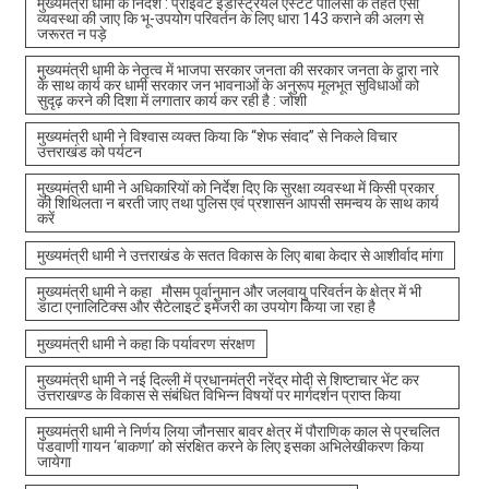
मुख्यमंत्री धामी के निर्देश : प्राइवेट इंडस्ट्रियल एस्टेट पॉलिसी के तहत ऐसी
व्यवस्था की जाए कि भू-उपयोग परिवर्तन के लिए धारा 143 कराने की अलग से
जरूरत न पड़े
मुख्यमंत्री धामी के नेतृत्व में भाजपा सरकार जनता की सरकार जनता के द्वारा नारे
के साथ कार्य कर धामी सरकार जन भावनाओं के अनुरूप मूलभूत सुविधाओं को
सुदृढ़ करने की दिशा में लगातार कार्य कर रही है : जोशी
मुख्यमंत्री धामी ने विश्वास व्यक्त किया कि “शेफ संवाद” से निकले विचार
उत्तराखंड को पर्यटन
मुख्यमंत्री धामी ने अधिकारियों को निर्देश दिए कि सुरक्षा व्यवस्था में किसी प्रकार
की शिथिलता न बरती जाए तथा पुलिस एवं प्रशासन आपसी समन्वय के साथ कार्य
करें
मुख्यमंत्री धामी ने उत्तराखंड के सतत विकास के लिए बाबा केदार से आशीर्वाद मांगा
मुख्यमंत्री धामी ने कहा मौसम पूर्वानुमान और जलवायु परिवर्तन के क्षेत्र में भी
डाटा एनालिटिक्स और सैटेलाइट इमेजरी का उपयोग किया जा रहा है
मुख्यमंत्री धामी ने कहा कि पर्यावरण संरक्षण
मुख्यमंत्री धामी ने नई दिल्ली में प्रधानमंत्री नरेंद्र मोदी से शिष्टाचार भेंट कर
उत्तराखण्ड के विकास से संबंधित विभिन्न विषयों पर मार्गदर्शन प्राप्त किया
मुख्यमंत्री धामी ने निर्णय लिया जौनसार बावर क्षेत्र में पौराणिक काल से प्रचलित
पंडवाणी गायन ‘बाकणा’ को संरक्षित करने के लिए इसका अभिलेखीकरण किया
जायेगा