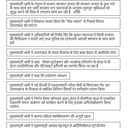
मुख्यमंत्री धामी के नेतृत्व में भाजपा सरकार जनता की सरकार जनता के द्वारा नारे
के साथ कार्य कर धामी सरकार जन भावनाओं के अनुरूप मूलभूत सुविधाओं को
सुदृढ़ करने की दिशा में लगातार कार्य कर रही है : जोशी
मुख्यमंत्री धामी ने विश्वास व्यक्त किया कि “शेफ संवाद” से निकले विचार
उत्तराखंड को पर्यटन
मुख्यमंत्री धामी ने अधिकारियों को निर्देश दिए कि सुरक्षा व्यवस्था में किसी प्रकार
की शिथिलता न बरती जाए तथा पुलिस एवं प्रशासन आपसी समन्वय के साथ कार्य
करें
मुख्यमंत्री धामी ने उत्तराखंड के सतत विकास के लिए बाबा केदार से आशीर्वाद मांगा
मुख्यमंत्री धामी ने कहा मौसम पूर्वानुमान और जलवायु परिवर्तन के क्षेत्र में भी
डाटा एनालिटिक्स और सैटेलाइट इमेजरी का उपयोग किया जा रहा है
मुख्यमंत्री धामी ने कहा कि पर्यावरण संरक्षण
मुख्यमंत्री धामी ने नई दिल्ली में प्रधानमंत्री नरेंद्र मोदी से शिष्टाचार भेंट कर
उत्तराखण्ड के विकास से संबंधित विभिन्न विषयों पर मार्गदर्शन प्राप्त किया
मुख्यमंत्री धामी ने निर्णय लिया जौनसार बावर क्षेत्र में पौराणिक काल से प्रचलित
पंडवाणी गायन ‘बाकणा’ को संरक्षित करने के लिए इसका अभिलेखीकरण किया
जायेगा
मुख्यमंत्री धामी ने बताया महिला सशक्तिकरण की अनूठी पहल
मुख्यमंत्री धामी ने मुख्यमंत्री आवास देहरादून में आर्टिफिशियल इंटेलीजेंस