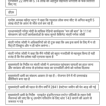
प्रभावित 22 लोगों को 5.14 लाख की अहैतुक सहायता धनराशि के चेक वितरित
किए गए
डीएम
प्रदेश अध्यक्ष महेंद्र भट्ट ने कहा कि गढ़वाल लोक सभा सीट से अनिल बलूनी 5
लाख वोटों के अंतर से जीत दर्ज कर रहे हैं..
प्रधानमंत्री नरेंद्र मोदी के मासिक रेडियो कार्यक्रम "मन की बात" के 111वां
संस्करण को पार्टी कार्यकर्ताओं के साथ सुनते कैबिनेट मंत्री गणेश जोशी
मंत्री गणेश जोशी ने अधिकारियों को दो टूक कहा कि अब इस कार्य के लिए मैं न तो
चिट्टी लिखूंगा और न ही फोन करुंगा।
मंत्री गणेश जोशी ने कहा कि मैंने गरीबी को बहुत नजदीकी से महसूस किया है यही
वजह है कि मेरा हमेशा यही प्रयास रहता है
मुख्यमंत्री के निर्देश पर मंत्री जोशी ने अस्पताल पहुंचकर घायलों का हाल जाना
और सरकार की तरफ से हरसंभव मदद का प्रभावित लोगो को भरोसा दिलाया
मुख्यमंत्री धामी का संकल्प आकार ले रहा है। रोजगार देने में भी उत्तराखंड
कीर्तिमान बना रहा है
मुख्यमंत्री धामी की पहल से तीन वर्षों में 2841 हेक्टेयर जमीन की घेर-बाड़ की गई
मुख्यमंत्री धामी के निर्देश : प्राइवेट इंडस्ट्रियल एस्टेट पॉलिसी के तहत ऐसी
व्यवस्था की जाए कि भू-उपयोग परिवर्तन के लिए धारा 143 कराने की अलग से
जरूरत न पड़े