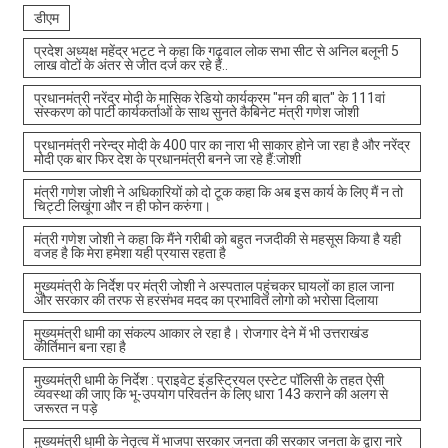
डीएम
प्रदेश अध्यक्ष महेंद्र भट्ट ने कहा कि गढ़वाल लोक सभा सीट से अनिल बलूनी 5
लाख वोटों के अंतर से जीत दर्ज कर रहे हैं..
प्रधानमंत्री नरेंद्र मोदी के मासिक रेडियो कार्यक्रम "मन की बात" के 111वां
संस्करण को पार्टी कार्यकर्ताओं के साथ सुनते कैबिनेट मंत्री गणेश जोशी
प्रधानमंत्री नरेन्द्र मोदी के 400 पार का नारा भी साकार होने जा रहा है और नरेंद्र
मोदी एक बार फिर देश के प्रधानमंत्री बनने जा रहे हैं:जोशी
मंत्री गणेश जोशी ने अधिकारियों को दो टूक कहा कि अब इस कार्य के लिए मैं न तो
चिट्टी लिखूंगा और न ही फोन करुंगा।
मंत्री गणेश जोशी ने कहा कि मैंने गरीबी को बहुत नजदीकी से महसूस किया है यही
वजह है कि मेरा हमेशा यही प्रयास रहता है
मुख्यमंत्री के निर्देश पर मंत्री जोशी ने अस्पताल पहुंचकर घायलों का हाल जाना
और सरकार की तरफ से हरसंभव मदद का प्रभावित लोगो को भरोसा दिलाया
मुख्यमंत्री धामी का संकल्प आकार ले रहा है। रोजगार देने में भी उत्तराखंड
कीर्तिमान बना रहा है
मुख्यमंत्री धामी के निर्देश : प्राइवेट इंडस्ट्रियल एस्टेट पॉलिसी के तहत ऐसी
व्यवस्था की जाए कि भू-उपयोग परिवर्तन के लिए धारा 143 कराने की अलग से
जरूरत न पड़े
मुख्यमंत्री धामी के नेतृत्व में भाजपा सरकार जनता की सरकार जनता के द्वारा नारे