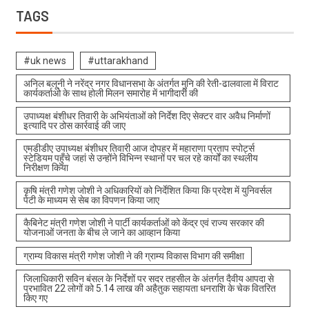
TAGS
#uk news
#uttarakhand
अनिल बलूनी ने नरेंद्र नगर विधानसभा के अंतर्गत मुनि की रेती-ढालवाला में विराट
कार्यकर्ताओ के साथ होली मिलन समारोह में भागीदारी की
उपाध्यक्ष बंशीधर तिवारी के अभियंताओं को निर्देश दिए सेक्टर वार अवैध निर्माणों
इत्यादि पर ठोस कार्रवाई की जाए
एमडीडीए उपाध्यक्ष बंशीधर तिवारी आज दोपहर में महाराणा प्रताप स्पोर्ट्स
स्टेडियम पहुँचे जहां से उन्होंने विभिन्न स्थानों पर चल रहे कार्यों का स्थलीय
निरीक्षण किया
कृषि मंत्री गणेश जोशी ने अधिकारियों को निर्देशित किया कि प्रदेश में युनिवर्सल
पेटी के माध्यम से सेब का विपणन किया जाए
कैबिनेट मंत्री गणेश जोशी ने पार्टी कार्यकर्ताओं को केंद्र एवं राज्य सरकार की
योजनाओं जनता के बीच ले जाने का आव्हान किया
ग्राम्य विकास मंत्री गणेश जोशी ने की ग्राम्य विकास विभाग की समीक्षा
जिलाधिकारी सविन बंसल के निर्देशों पर सदर तहसील के अंतर्गत दैवीय आपदा से
प्रभावित 22 लोगों को 5.14 लाख की अहैतुक सहायता धनराशि के चेक वितरित
किए गए