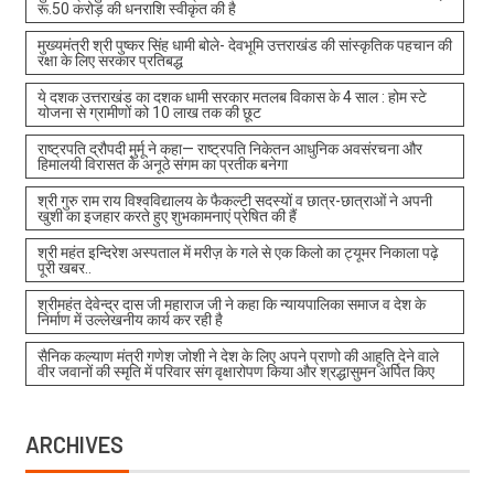
रू.50 करोड़ की धनराशि स्वीकृत की है
मुख्यमंत्री श्री पुष्कर सिंह धामी बोले- देवभूमि उत्तराखंड की सांस्कृतिक पहचान की
रक्षा के लिए सरकार प्रतिबद्ध
ये दशक उत्तराखंड का दशक धामी सरकार मतलब विकास के 4 साल : होम स्टे
योजना से ग्रामीणों को 10 लाख तक की छूट
राष्ट्रपति द्रौपदी मुर्मू ने कहा— राष्ट्रपति निकेतन आधुनिक अवसंरचना और
हिमालयी विरासत के अनूठे संगम का प्रतीक बनेगा
श्री गुरु राम राय विश्वविद्यालय के फैकल्टी सदस्यों व छात्र-छात्राओं ने अपनी
खुशी का इजहार करते हुए शुभकामनाएं प्रेषित की हैं
श्री महंत इन्दिरेश अस्पताल में मरीज़ के गले से एक किलो का ट्यूमर निकाला पढ़े
पूरी खबर..
श्रीमहंत देवेन्द्र दास जी महाराज जी ने कहा कि न्यायपालिका समाज व देश के
निर्माण में उल्लेखनीय कार्य कर रही है
सैनिक कल्याण मंत्री गणेश जोशी ने देश के लिए अपने प्राणो की आहूति देने वाले
वीर जवानों की स्मृति में परिवार संग वृक्षारोपण किया और श्रद्धासुमन अर्पित किए
ARCHIVES