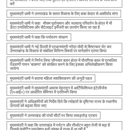
करें
मुख्यमंत्री धामी ने उत्तराखंड के सतत विकास के लिए बाबा केदार से आशीर्वाद मांगा
मुख्यमंत्री धामी ने कहा मौसम पूर्वानुमान और जलवायु परिवर्तन के क्षेत्र में भी
डाटा एनालिटिक्स और सैटेलाइट इमेजरी का उपयोग किया जा रहा है
मुख्यमंत्री धामी ने कहा कि पर्यावरण संरक्षण
मुख्यमंत्री धामी ने नई दिल्ली में प्रधानमंत्री नरेंद्र मोदी से शिष्टाचार भेंट कर
उत्तराखण्ड के विकास से संबंधित विभिन्न विषयों पर मार्गदर्शन प्राप्त किया
मुख्यमंत्री धामी ने निर्णय लिया जौनसार बावर क्षेत्र में पौराणिक काल से प्रचलित
पंडवाणी गायन ‘बाकणा’ को संरक्षित करने के लिए इसका अभिलेखीकरण किया
जायेगा
मुख्यमंत्री धामी ने बताया महिला सशक्तिकरण की अनूठी पहल
मुख्यमंत्री धामी ने मुख्यमंत्री आवास देहरादून में आर्टिफिशियल इंटेलीजेंस
(ए०आई०) पर आधारित सेमिनार में प्रतिभाग किया
मुख्यमंत्री ने अधिकारियों को निर्देश दिये कि त्योहारों के दृष्टिगत राज्य के स्थानीय
उत्पादों को बढ़ावा दिया जाए
मुख्यमंत्री ने उत्तराखंड की पांचों सीटों पर किया ताबड़तोड़ प्रचार
मुख्यमंत्री ने कहा कि उत्तराखंड में पर्यटन और तीर्थाटन बहुत तेजी से बढ़ा है
जिससे फ्लोटिंग पापुलेशन बड़ी संख्या में राज्य में आ रही है