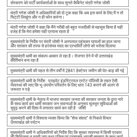
संस्करण को पार्टी कार्यकर्ताओं के साथ सुनते कैबिनेट मंत्री गणेश जोशी
मंत्री गणेश जोशी ने अधिकारियों को दो टूक कहा कि अब इस कार्य के लिए मैं न तो
चिट्टी लिखूंगा और न ही फोन करुंगा।
मंत्री गणेश जोशी ने कहा कि मैंने गरीबी को बहुत नजदीकी से महसूस किया है यही
वजह है कि मेरा हमेशा यही प्रयास रहता है
मुख्यमंत्री के निर्देश पर मंत्री जोशी ने अस्पताल पहुंचकर घायलों का हाल जाना
और सरकार की तरफ से हरसंभव मदद का प्रभावित लोगो को भरोसा दिलाया
मुख्यमंत्री धामी का संकल्प आकार ले रहा है। रोजगार देने में भी उत्तराखंड
कीर्तिमान बना रहा है
मुख्यमंत्री धामी की पहल से तीन वर्षों में 2841 हेक्टेयर जमीन की घेर-बाड़ की गई
मुख्यमंत्री धामी के निर्देश : प्राइवेट इंडस्ट्रियल एस्टेट पॉलिसी के तहत ऐसी
व्यवस्था की जाए कि भू-उपयोग परिवर्तन के लिए धारा 143 कराने की अलग से
जरूरत न पड़े
मुख्यमंत्री धामी के नेतृत्व में भाजपा सरकार जनता की सरकार जनता के द्वारा नारे
के साथ कार्य कर धामी सरकार जन भावनाओं के अनुरूप मूलभूत सुविधाओं को
सुदृढ़ करने की दिशा में लगातार कार्य कर रही है : जोशी
मुख्यमंत्री धामी ने विश्वास व्यक्त किया कि “शेफ संवाद” से निकले विचार
उत्तराखंड को पर्यटन
मुख्यमंत्री धामी ने अधिकारियों को निर्देश दिए कि सुरक्षा व्यवस्था में किसी प्रकार
की शिथिलता न बरती जाए तथा पुलिस एवं प्रशासन आपसी समन्वय के साथ कार्य