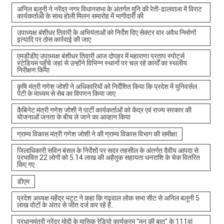
अनिल बलूनी ने नरेंद्र नगर विधानसभा के अंतर्गत मुनि की रेती-ढालवाला में विराट
कार्यकर्ताओ के साथ होली मिलन समारोह में भागीदारी की
उपाध्यक्ष बंशीधर तिवारी के अभियंताओं को निर्देश दिए सेक्टर वार अवैध निर्माणों
इत्यादि पर ठोस कार्रवाई की जाए
एमडीडीए उपाध्यक्ष बंशीधर तिवारी आज दोपहर में महाराणा प्रताप स्पोर्ट्स
स्टेडियम पहुँचे जहां से उन्होंने विभिन्न स्थानों पर चल रहे कार्यों का स्थलीय
निरीक्षण किया
कृषि मंत्री गणेश जोशी ने अधिकारियों को निर्देशित किया कि प्रदेश में युनिवर्सल
पेटी के माध्यम से सेब का विपणन किया जाए
कैबिनेट मंत्री गणेश जोशी ने पार्टी कार्यकर्ताओं को केंद्र एवं राज्य सरकार की
योजनाओं जनता के बीच ले जाने का आव्हान किया
ग्राम्य विकास मंत्री गणेश जोशी ने की ग्राम्य विकास विभाग की समीक्षा
जिलाधिकारी सविन बंसल के निर्देशों पर सदर तहसील के अंतर्गत दैवीय आपदा से
प्रभावित 22 लोगों को 5.14 लाख की अहैतुक सहायता धनराशि के चेक वितरित
किए गए
डीएम
प्रदेश अध्यक्ष महेंद्र भट्ट ने कहा कि गढ़वाल लोक सभा सीट से अनिल बलूनी 5
लाख वोटों के अंतर से जीत दर्ज कर रहे हैं..
प्रधानमंत्री नरेंद्र मोदी के मासिक रेडियो कार्यक्रम "मन की बात" के 111वां