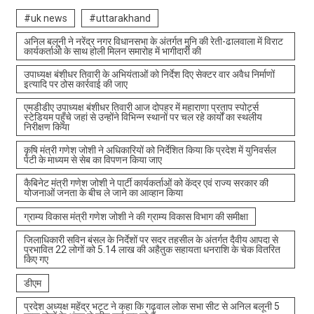
#uk news
#uttarakhand
अनिल बलूनी ने नरेंद्र नगर विधानसभा के अंतर्गत मुनि की रेती-ढालवाला में विराट
कार्यकर्ताओ के साथ होली मिलन समारोह में भागीदारी की
उपाध्यक्ष बंशीधर तिवारी के अभियंताओं को निर्देश दिए सेक्टर वार अवैध निर्माणों
इत्यादि पर ठोस कार्रवाई की जाए
एमडीडीए उपाध्यक्ष बंशीधर तिवारी आज दोपहर में महाराणा प्रताप स्पोर्ट्स
स्टेडियम पहुँचे जहां से उन्होंने विभिन्न स्थानों पर चल रहे कार्यों का स्थलीय
निरीक्षण किया
कृषि मंत्री गणेश जोशी ने अधिकारियों को निर्देशित किया कि प्रदेश में युनिवर्सल
पेटी के माध्यम से सेब का विपणन किया जाए
कैबिनेट मंत्री गणेश जोशी ने पार्टी कार्यकर्ताओं को केंद्र एवं राज्य सरकार की
योजनाओं जनता के बीच ले जाने का आव्हान किया
ग्राम्य विकास मंत्री गणेश जोशी ने की ग्राम्य विकास विभाग की समीक्षा
जिलाधिकारी सविन बंसल के निर्देशों पर सदर तहसील के अंतर्गत दैवीय आपदा से
प्रभावित 22 लोगों को 5.14 लाख की अहैतुक सहायता धनराशि के चेक वितरित
किए गए
डीएम
प्रदेश अध्यक्ष महेंद्र भट्ट ने कहा कि गढ़वाल लोक सभा सीट से अनिल बलूनी 5