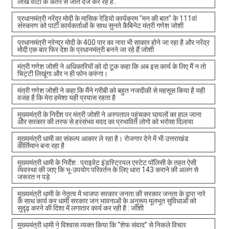
लाख वोटों के अंतर से जीत दर्ज कर रहे हैं..
प्रधानमंत्री नरेंद्र मोदी के मासिक रेडियो कार्यक्रम "मन की बात" के 111वां
संस्करण को पार्टी कार्यकर्ताओं के साथ सुनते कैबिनेट मंत्री गणेश जोशी
प्रधानमंत्री नरेन्द्र मोदी के 400 पार का नारा भी साकार होने जा रहा है और नरेंद्र
मोदी एक बार फिर देश के प्रधानमंत्री बनने जा रहे हैं:जोशी
मंत्री गणेश जोशी ने अधिकारियों को दो टूक कहा कि अब इस कार्य के लिए मैं न तो
चिट्टी लिखूंगा और न ही फोन करुंगा।
मंत्री गणेश जोशी ने कहा कि मैंने गरीबी को बहुत नजदीकी से महसूस किया है यही
वजह है कि मेरा हमेशा यही प्रयास रहता है
मुख्यमंत्री के निर्देश पर मंत्री जोशी ने अस्पताल पहुंचकर घायलों का हाल जाना
और सरकार की तरफ से हरसंभव मदद का प्रभावित लोगो को भरोसा दिलाया
मुख्यमंत्री धामी का संकल्प आकार ले रहा है। रोजगार देने में भी उत्तराखंड
कीर्तिमान बना रहा है
मुख्यमंत्री धामी के निर्देश : प्राइवेट इंडस्ट्रियल एस्टेट पॉलिसी के तहत ऐसी
व्यवस्था की जाए कि भू-उपयोग परिवर्तन के लिए धारा 143 कराने की अलग से
जरूरत न पड़े
मुख्यमंत्री धामी के नेतृत्व में भाजपा सरकार जनता की सरकार जनता के द्वारा नारे
के साथ कार्य कर धामी सरकार जन भावनाओं के अनुरूप मूलभूत सुविधाओं को
सुदृढ़ करने की दिशा में लगातार कार्य कर रही है : जोशी
मुख्यमंत्री धामी ने विश्वास व्यक्त किया कि “शेफ संवाद” से निकले विचार