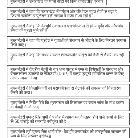
मुख्यमंत्री ने उत्तराखंड की पांचों सीटों पर किया ताबड़तोड़ प्रचार
मुख्यमंत्री ने कहा कि उत्तराखंड में पर्यटन और तीर्थाटन बहुत तेजी से बढ़ा है
जिससे फ्लोटिंग पापुलेशन बड़ी संख्या में राज्य में आ रही है
मुख्यमंत्री ने कहा कि देवभूमि उत्तराखंड प्राचीनकाल से ही आयुर्वेद और औषधीय
संपदा की प्रज्ञा भूमि रही है
मुख्यमंत्री ने कहा कि प्रदेश में युवाओं को रोजगार से जोड़ने के लिए निरंतर प्रयास
किये जाए।
मुख्यमंत्री ने कहा कि राज्य सरकार शीतकालीन यात्रा की तेजी से तैयारी कर रही
है
मुख्यमंत्री ने केंद्रीय मंत्री से चार धाम यात्रा में एम्स के विशेषज्ञों के योगदान और
स्नातकोत्तर डॉक्टरों के रेजिडेंसी (DRP) में यात्रा ड्यूटी सम्मिलित करने के लिए
आभार व्यक्त किया
मुख्यमंत्री ने जिलाधिकारी को प्राथमिकता से नेटवर्क की समस्या को निस्तारण
करने को कहा।
मुख्यमंत्री ने निर्देश दिये कि भ्रष्टाचार की शिकायत पर सघन जांच के साथ कठोर
कार्यवाही भी की जाए
मुख्यमंत्री पुष्कर सिंह धामी ने प्रदेश में आपदा मद के तहत होने वाले कार्यो के लिए
रू.50 करोड़ की धनराशि स्वीकृत की है
मुख्यमंत्री श्री पुष्कर सिंह धामी बोले- देवभूमि उत्तराखंड की सांस्कृतिक पहचान की
रक्षा के लिए सरकार प्रतिबद्ध