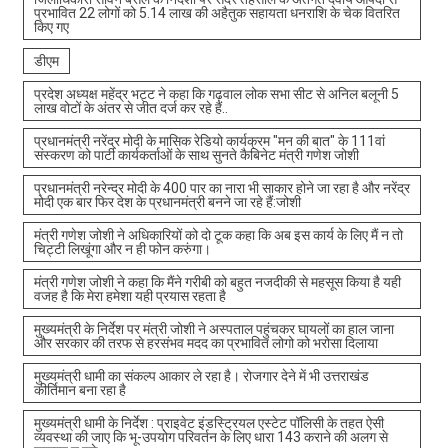
प्रभावित 22 लोगों को 5.14 लाख की अहैतुक सहायता धनराशि के चेक वितरित
किए गए
डीएम
प्रदेश अध्यक्ष महेंद्र भट्ट ने कहा कि गढ़वाल लोक सभा सीट से अनिल बलूनी 5
लाख वोटों के अंतर से जीत दर्ज कर रहे हैं..
प्रधानमंत्री नरेंद्र मोदी के मासिक रेडियो कार्यक्रम "मन की बात" के 111वां
संस्करण को पार्टी कार्यकर्ताओं के साथ सुनते कैबिनेट मंत्री गणेश जोशी
प्रधानमंत्री नरेन्द्र मोदी के 400 पार का नारा भी साकार होने जा रहा है और नरेंद्र
मोदी एक बार फिर देश के प्रधानमंत्री बनने जा रहे हैं:जोशी
मंत्री गणेश जोशी ने अधिकारियों को दो टूक कहा कि अब इस कार्य के लिए मैं न तो
चिट्टी लिखूंगा और न ही फोन करुंगा।
मंत्री गणेश जोशी ने कहा कि मैंने गरीबी को बहुत नजदीकी से महसूस किया है यही
वजह है कि मेरा हमेशा यही प्रयास रहता है
मुख्यमंत्री के निर्देश पर मंत्री जोशी ने अस्पताल पहुंचकर घायलों का हाल जाना
और सरकार की तरफ से हरसंभव मदद का प्रभावित लोगो को भरोसा दिलाया
मुख्यमंत्री धामी का संकल्प आकार ले रहा है। रोजगार देने में भी उत्तराखंड
कीर्तिमान बना रहा है
मुख्यमंत्री धामी के निर्देश : प्राइवेट इंडस्ट्रियल एस्टेट पॉलिसी के तहत ऐसी
व्यवस्था की जाए कि भू-उपयोग परिवर्तन के लिए धारा 143 कराने की अलग से