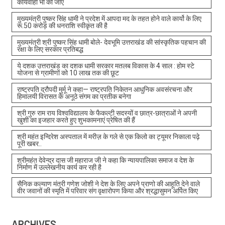
कार्यवाही भी की जाए
मुख्यमंत्री पुष्कर सिंह धामी ने प्रदेश में आपदा मद के तहत होने वाले कार्यो के लिए
रू.50 करोड़ की धनराशि स्वीकृत की है
मुख्यमंत्री श्री पुष्कर सिंह धामी बोले- देवभूमि उत्तराखंड की सांस्कृतिक पहचान की
रक्षा के लिए सरकार प्रतिबद्ध
ये दशक उत्तराखंड का दशक धामी सरकार मतलब विकास के 4 साल : होम स्टे
योजना से ग्रामीणों को 10 लाख तक की छूट
राष्ट्रपति द्रौपदी मुर्मू ने कहा— राष्ट्रपति निकेतन आधुनिक अवसंरचना और
हिमालयी विरासत के अनूठे संगम का प्रतीक बनेगा
श्री गुरु राम राय विश्वविद्यालय के फैकल्टी सदस्यों व छात्र-छात्राओं ने अपनी
खुशी का इजहार करते हुए शुभकामनाएं प्रेषित की हैं
श्री महंत इन्दिरेश अस्पताल में मरीज़ के गले से एक किलो का ट्यूमर निकाला पढ़े
पूरी खबर..
श्रीमहंत देवेन्द्र दास जी महाराज जी ने कहा कि न्यायपालिका समाज व देश के
निर्माण में उल्लेखनीय कार्य कर रही है
सैनिक कल्याण मंत्री गणेश जोशी ने देश के लिए अपने प्राणो की आहूति देने वाले
वीर जवानों की स्मृति में परिवार संग वृक्षारोपण किया और श्रद्धासुमन अर्पित किए
ARCHIVES