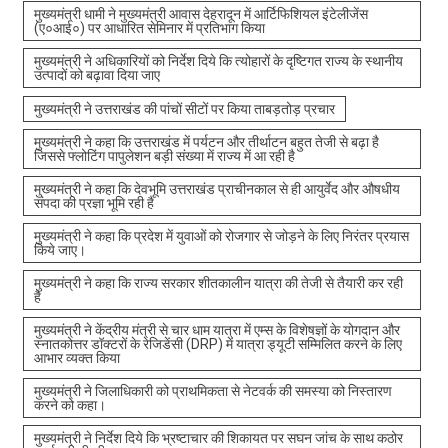
मुख्यमंत्री धामी ने मुख्यमंत्री आवास देहरादून में आर्टिफिशियल इंटेलीजेंस
(ए०आई०) पर आधारित सेमिनार में प्रतिभाग किया
मुख्यमंत्री ने अधिकारियों को निर्देश दिये कि त्योहारों के दृष्टिगत राज्य के स्थानीय
उत्पादों को बढ़ावा दिया जाए
मुख्यमंत्री ने उत्तराखंड की पांचों सीटों पर किया ताबड़तोड़ प्रचार
मुख्यमंत्री ने कहा कि उत्तराखंड में पर्यटन और तीर्थाटन बहुत तेजी से बढ़ा है
जिससे फ्लोटिंग पापुलेशन बड़ी संख्या में राज्य में आ रही है
मुख्यमंत्री ने कहा कि देवभूमि उत्तराखंड प्राचीनकाल से ही आयुर्वेद और औषधीय
संपदा की प्रज्ञा भूमि रही है
मुख्यमंत्री ने कहा कि प्रदेश में युवाओं को रोजगार से जोड़ने के लिए निरंतर प्रयास
किये जाए।
मुख्यमंत्री ने कहा कि राज्य सरकार शीतकालीन यात्रा की तेजी से तैयारी कर रही
है
मुख्यमंत्री ने केंद्रीय मंत्री से चार धाम यात्रा में एम्स के विशेषज्ञों के योगदान और
स्नातकोत्तर डॉक्टरों के रेजिडेंसी (DRP) में यात्रा ड्यूटी सम्मिलित करने के लिए
आभार व्यक्त किया
मुख्यमंत्री ने जिलाधिकारी को प्राथमिकता से नेटवर्क की समस्या को निस्तारण
करने को कहा।
मुख्यमंत्री ने निर्देश दिये कि भ्रष्टाचार की शिकायत पर सघन जांच के साथ कठोर